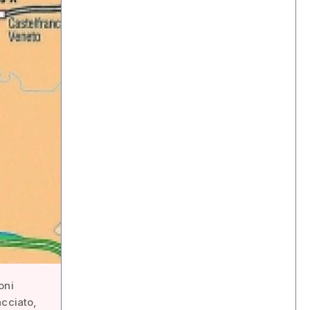
oni
acciato,