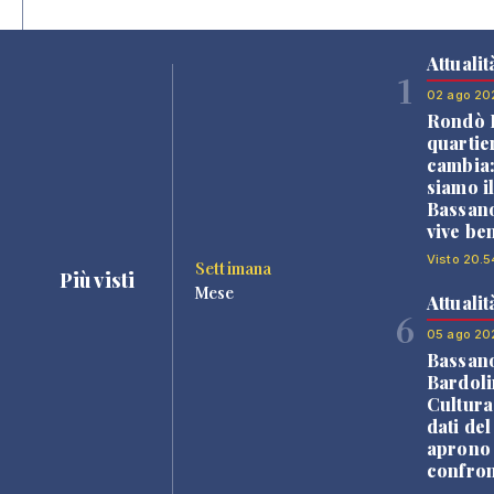
Attualit
1
02 ago 20
Rondò B
quartie
cambia
siamo i
Bassano
vive be
Visto 20.5
Settimana
Più visti
Mese
Attualit
6
05 ago 20
Bassan
Bardoli
Cultura
dati de
aprono 
confron