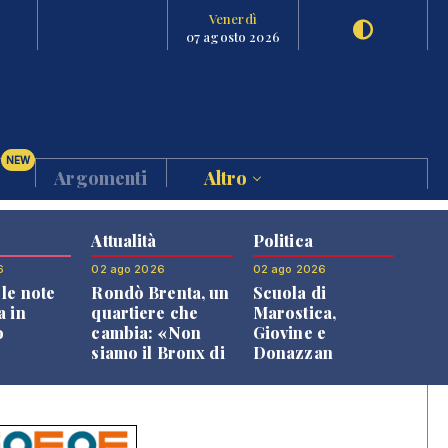
Venerdì
07 agosto 2026
NEW
Argomenti
Altro
Attualità
Politica
6
02 ago 2026
02 ago 2026
le note
Rondò Brenta, un
Scuola di
a in
quartiere che
Marostica,
o
cambia: «Non
Giovine e
siamo il Bronx di
Donazzan
Bassano, qui si
replicano alle
vive bene»
opposizioni