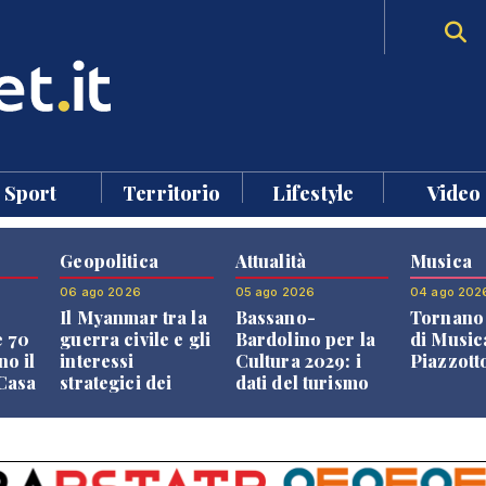
Sport
Territorio
Lifestyle
Video
Geopolitica
Attualità
Musica
06 ago 2026
05 ago 2026
04 ago 202
Il Myanmar tra la
Bassano-
Tornano 
e 70
guerra civile e gli
Bardolino per la
di Music
no il
interessi
Cultura 2029: i
Piazzott
"Casa
strategici dei
dati del turismo
Paesi vicini
aprono il
confronto veneto