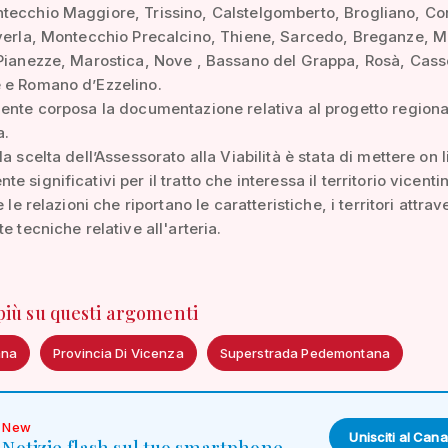
tecchio Maggiore, Trissino, Calstelgomberto, Brogliano, Co
averla, Montecchio Precalcino, Thiene, Sarcedo, Breganze, 
Pianezze, Marostica, Nove , Bassano del Grappa, Rosà, Cass
 e Romano d’Ezzelino.
ente corposa la documentazione relativa al progetto regiona
a.
a scelta dell’Assessorato alla Viabilità è stata di mettere on li
 significativi per il tratto che interessa il territorio vicenti
e le relazioni che riportano le caratteristiche, i territori attrav
e tecniche relative all'arteria.
 più su questi argomenti
ana
Provincia Di Vicenza
Superstrada Pedemontana
New
Unisciti al Cana
Notizie flash sul tuo smartphone