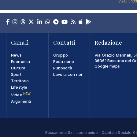
Visto 8.133
Canali
Contatti
Redazione
News
Gruppo
Via Orazio Marinali, 5
36061 Bassano del Gra
Economia
Redazione
Google maps
Cultura
Pubblicità
Sport
Lavora con noi
Territorio
Lifestyle
NEW
Video
Argomenti
Bassanonet S.r.l. socio unico - Capitale Sociale