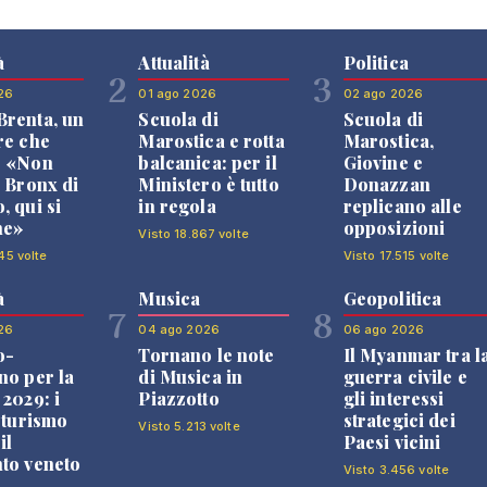
à
Attualità
Politica
2
3
26
01 ago 2026
02 ago 2026
renta, un
Scuola di
Scuola di
re che
Marostica e rotta
Marostica,
: «Non
balcanica: per il
Giovine e
l Bronx di
Ministero è tutto
Donazzan
, qui si
in regola
replicano alle
ne»
opposizioni
Visto 18.867 volte
45 volte
Visto 17.515 volte
à
Musica
Geopolitica
7
8
26
04 ago 2026
06 ago 2026
o-
Tornano le note
Il Myanmar tra l
no per la
di Musica in
guerra civile e
 2029: i
Piazzotto
gli interessi
l turismo
strategici dei
Visto 5.213 volte
il
Paesi vicini
to veneto
Visto 3.456 volte