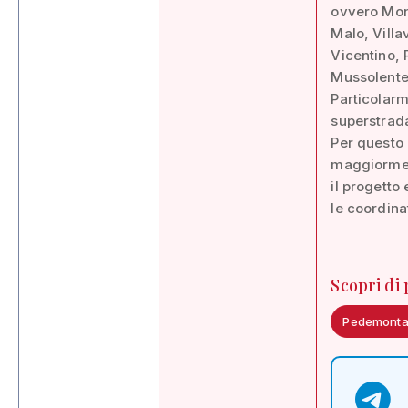
ovvero Mon
Malo, Vill
Vicentino, 
Mussolente
Particolarm
superstrad
Per questo l
maggiormente
il progetto 
le coordinat
Scopri di
Pedemont