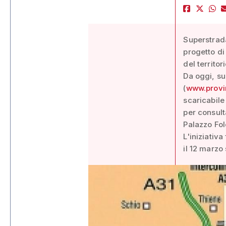
Superstrada
progetto di 
del territori
Da oggi, su
(
www.provin
scaricabile
per consult
Palazzo Fo
L'iniziativ
il 12 marzo