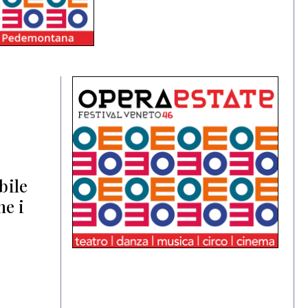
bile
ne i