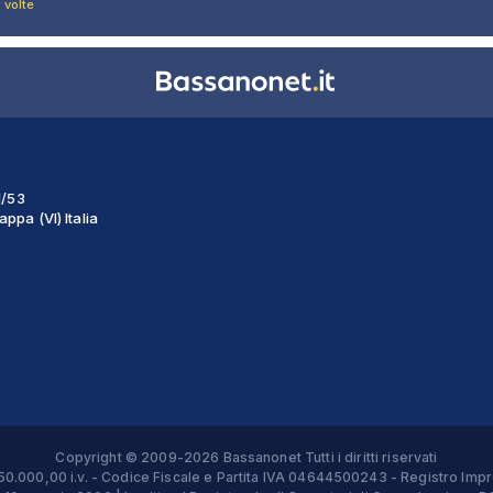
 volte
1/53
ppa (VI) Italia
Copyright © 2009-2026 Bassanonet Tutti i diritti riservati
 € 50.000,00 i.v. - Codice Fiscale e Partita IVA 04644500243 - Registro 