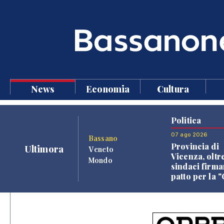
News
Economia
Cultura
Politica
07 ago 2026
Bassano
Provincia di
Ultimora
Veneto
Vicenza, oltr
Mondo
sindaci firma
patto per la 
dei Comuni"