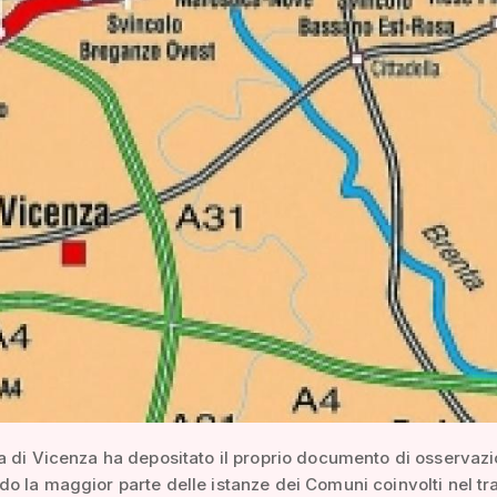
a di Vicenza ha depositato il proprio documento di osservazi
o la maggior parte delle istanze dei Comuni coinvolti nel tr