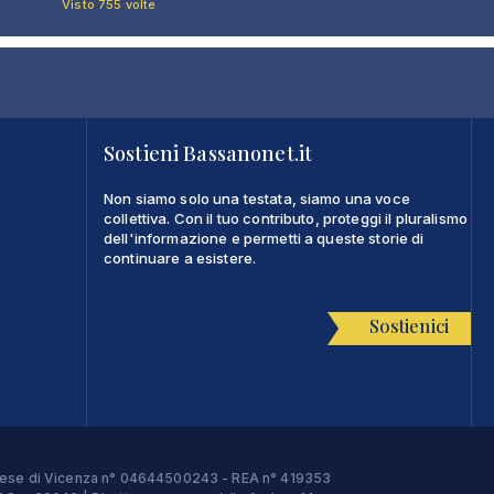
Visto 755 volte
Sostieni Bassanonet.it
Non siamo solo una testata, siamo una voce
collettiva. Con il tuo contributo, proteggi il pluralismo
dell'informazione e permetti a queste storie di
continuare a esistere.
Sostienici
Imprese di Vicenza n° 04644500243 - REA n° 419353