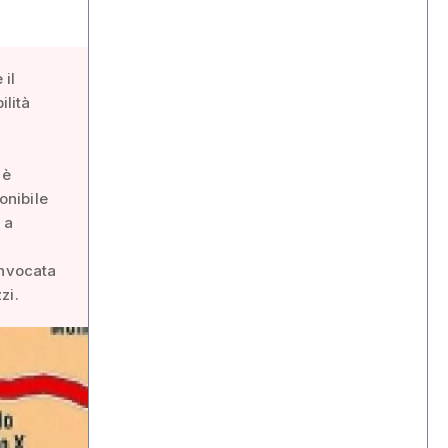
 il
ilità
 è
onibile
 a
onvocata
zi.