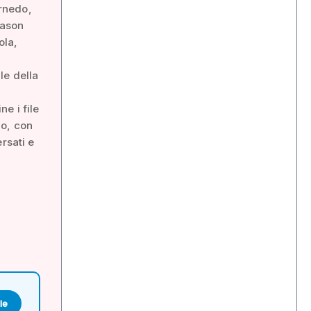
rnedo,
Mason
ola,
le della
ne i file
no, con
ersati e
le