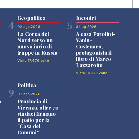
Geopolitica
Incontri
4
5
02 ago 2026
31 lug 2026
La Corea del
A casa Parolini-
Nord verso un
Vanin-
nuovo invio di
Costenaro,
truppe in Russia
protagonista il
libro di Marco
Visto 17.476 volte
Lazzarotto
Visto 10.378 volte
Politica
9
07 ago 2026
a
Provincia di
Vicenza, oltre 70
sindaci firmano
il patto per la
"Casa dei
Comuni"