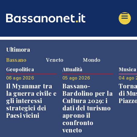
Ultimora
Bassano
Veneto
Mondo
Geopolitica
Attualità
Musica
06 ago 2026
05 ago 2026
04 ago 
Il Myanmar tra
Bassano-
Torna
la guerra civile e
Bardolino per la
di Mus
gli interessi
Cultura 2029: i
Piazz
strategici dei
dati del turismo
Paesi vicini
aprono il
confronto
veneto