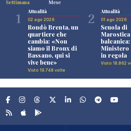
Settimana
Mese
Attualità
Attualità
1
2
02 ago 2026
01 ago 2026
Rondò Brenta, un
Scuola di
quartiere che
Marostica 
cambia: «Non
balcanica: 
siamo il Bronx di
Ministero 
Bassano, qui si
in regola
vive bene»
Visto 18.862 v
Visto 19.748 volte