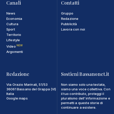
Canali
Contatti
News
Gruppo
Economia
Redazione
Cultura
Pubblicità
Sport
Lavora con noi
Territorio
Lifestyle
NEW
Video
Argomenti
Redazione
Sostieni Bassanonet.it
Via Orazio Marinali, 51/53
Non siamo solo una testata,
36061 Bassano del Grappa (VI)
siamo una voce collettiva. Con
Italia
il tuo contributo, proteggi il
Google maps
pluralismo dell'informazione e
permetti a queste storie di
continuare a esistere.