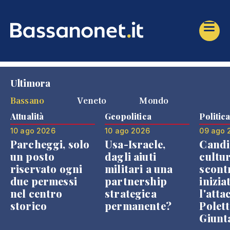
Ultimora
Bassano
Veneto
Mondo
Attualità
Geopolitica
Politic
10 ago 2026
10 ago 2026
09 ago 
Parcheggi, solo
Usa-Israele,
Candi
un posto
dagli aiuti
cultur
riservato ogni
militari a una
scont
due permessi
partnership
inizia
nel centro
strategica
l'atta
storico
permanente?
Polett
Giunt