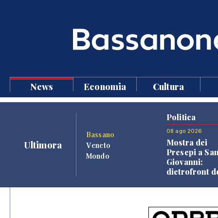
News
Economia
Cultura
Politica
08 ago 2026
Bassano
Mostra dei
Ultimora
Veneto
Presepi a Sa
Mondo
Giovanni:
dietrofront d
giunta e criti
dell'opposiz