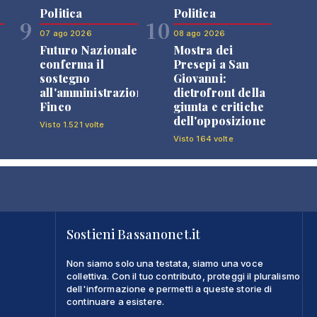
Politica
Politica
9
10
07 ago 2026
08 ago 2026
Futuro Nazionale
Mostra dei
0
conferma il
Presepi a San
sostegno
Giovanni:
all'amministrazione
dietrofront della
Finco
giunta e critiche
dell'opposizione
Visto 1.521 volte
Visto 164 volte
Sostieni Bassanonet.it
Non siamo solo una testata, siamo una voce
collettiva. Con il tuo contributo, proteggi il pluralismo
dell'informazione e permetti a queste storie di
continuare a esistere.