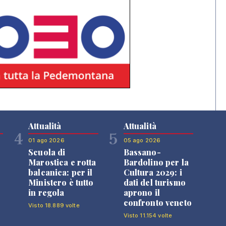
Attualità
Attualità
4
5
01 ago 2026
05 ago 2026
Scuola di
Bassano-
Marostica e rotta
Bardolino per la
balcanica: per il
Cultura 2029: i
Ministero è tutto
dati del turismo
in regola
aprono il
confronto veneto
Visto 18.889 volte
Visto 11.154 volte