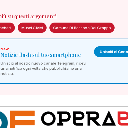
 più su questi argomenti
ncheri
Musei Civici
Comune Di Bassano Del Grappa
New
Unisciti al Cana
Notizie flash sul tuo smartphone
Unisciti al nostro nuovo canale Telegram, ricevi
una notifica ogni volta che pubblichiamo una
notizia.