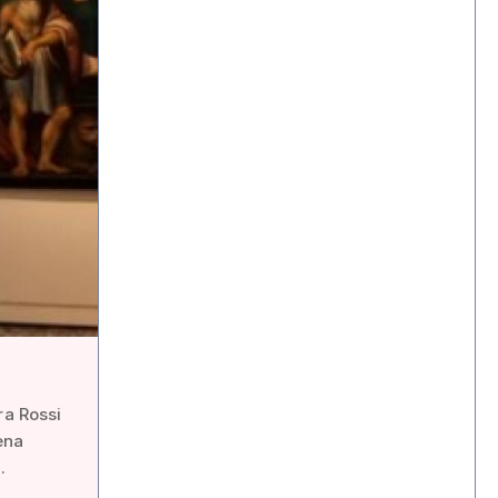
ra Rossi
ena
.