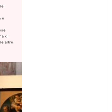
del
a e
ose
na di
le altre