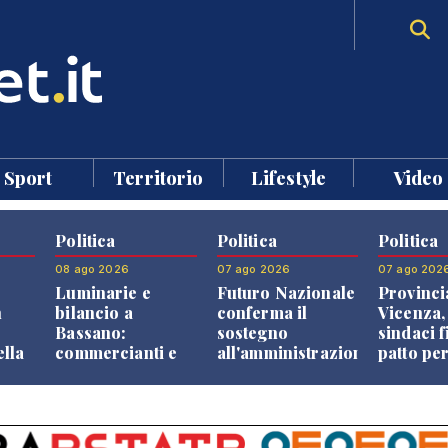
Sport
Territorio
Lifestyle
Video
Politica
Politica
Politica
08 ago 2026
07 ago 2026
07 ago 202
Luminarie e
Futuro Nazionale
Provinci
n
bilancio a
conferma il
Vicenza,
Bassano:
sostegno
sindaci f
ella
commercianti e
all'amministrazione
patto per
che
cittadini verso
Finco
dei Com
ione
una quota
volontaria