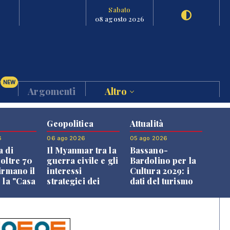
Sabato
08 agosto 2026
NEW
Argomenti
Altro
Geopolitica
Attualità
6
06 ago 2026
05 ago 2026
a di
Il Myanmar tra la
Bassano-
 oltre 70
guerra civile e gli
Bardolino per la
irmano il
interessi
Cultura 2029: i
 la "Casa
strategici dei
dati del turismo
uni"
Paesi vicini
aprono il
confronto veneto