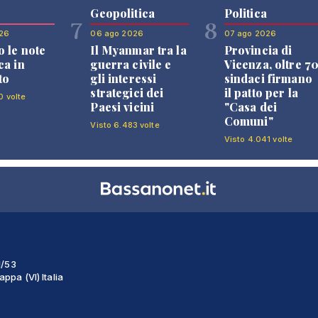
Geopolitica
Politica
7
8
26
06 ago 2026
07 ago 2026
 le note
Il Myanmar tra la
Provincia di
ca in
guerra civile e
Vicenza, oltre 7
to
gli interessi
sindaci firmano
strategici dei
il patto per la
0 volte
Paesi vicini
"Casa dei
Comuni"
Visto 6.483 volte
Visto 4.041 volte
1/53
ppa (VI) Italia