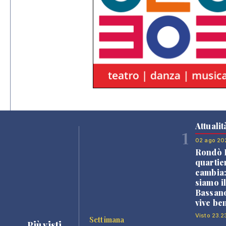
Attualit
1
02 ago 20
Rondò B
quartie
cambia
siamo i
Bassano
vive be
Visto 23.2
Settimana
Più visti