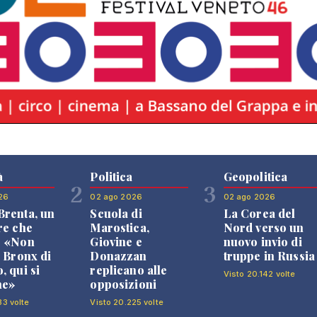
à
Politica
Geopolitica
2
3
26
02 ago 2026
02 ago 2026
renta, un
Scuola di
La Corea del
re che
Marostica,
Nord verso un
: «Non
Giovine e
nuovo invio di
l Bronx di
Donazzan
truppe in Russia
, qui si
replicano alle
Visto 20.142 volte
ne»
opposizioni
33 volte
Visto 20.225 volte