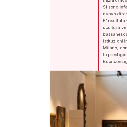
Inizia uffi
Si sono inf
nuovo diret
E’ risultato
scultura ve
bassanesca 
istituzioni 
Milano, con 
la prestigi
Buonconsigl