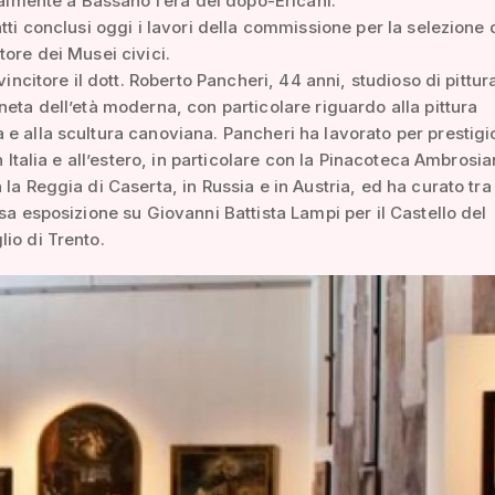
cialmente a Bassano l’era del dopo-Ericani.
atti conclusi oggi i lavori della commissione per la selezione 
tore dei Musei civici.
 vincitore il dott. Roberto Pancheri, 44 anni, studioso di pittur
neta dell’età moderna, con particolare riguardo alla pittura
e alla scultura canoviana. Pancheri ha lavorato per prestigi
in Italia e all’estero, in particolare con la Pinacoteca Ambrosia
la Reggia di Caserta, in Russia e in Austria, ed ha curato tra 
osa esposizione su Giovanni Battista Lampi per il Castello del
io di Trento.