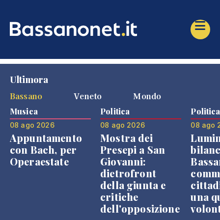
Ultimora
Bassano
Veneto
Mondo
Musica
Politica
Politic
08 ago 2026
08 ago 2026
08 ago 
Appuntamento
Mostra dei
Lumin
con Bach, per
Presepi a San
bilanc
Operaestate
Giovanni:
Bassa
dietrofront
comme
della giunta e
cittad
critiche
una q
dell'opposizione
volon