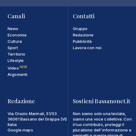
Canali
Contatti
News
Gruppo
Economia
Redazione
Cultura
Pubblicità
Sport
Lavora con noi
Territorio
Lifestyle
NEW
Video
Argomenti
Redazione
Sostieni Bassanonet.it
Via Orazio Marinali, 51/53
Non siamo solo una testata,
36061 Bassano del Grappa (VI)
siamo una voce collettiva. Con
Italia
il tuo contributo, proteggi il
Google maps
pluralismo dell'informazione e
permetti a queste storie di