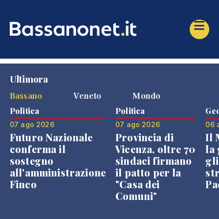
Ultimora
Bassano
Veneto
Mondo
Politica
Politica
Geo
07 ago 2026
07 ago 2026
06 
Futuro Nazionale
Provincia di
Il
conferma il
Vicenza, oltre 70
la 
sostegno
sindaci firmano
gli
all'amministrazione
il patto per la
st
Finco
"Casa dei
Pae
Comuni"