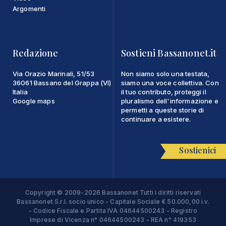
Argomenti
Redazione
Sostieni Bassanonet.it
Via Orazio Marinali, 51/53
Non siamo solo una testata,
36061 Bassano del Grappa (VI)
siamo una voce collettiva. Con
Italia
il tuo contributo, proteggi il
Google maps
pluralismo dell'informazione e
permetti a queste storie di
continuare a esistere.
Sostienici
Copyright © 2009-2026 Bassanonet Tutti i diritti riservati
Bassanonet S.r.l. socio unico - Capitale Sociale € 50.000,00 i.v.
- Codice Fiscale e Partita IVA 04644500243 - Registro
Imprese di Vicenza n° 04644500243 - REA n° 419353