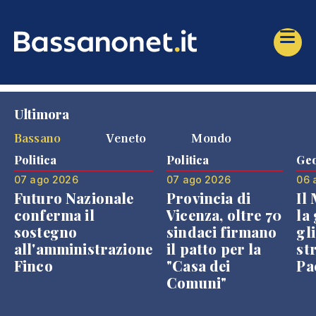
Ultimora
Bassano
Veneto
Mondo
Politica
Politica
Geo
07 ago 2026
07 ago 2026
06 
Futuro Nazionale
Provincia di
Il
conferma il
Vicenza, oltre 70
la 
sostegno
sindaci firmano
gli
all'amministrazione
il patto per la
st
Finco
"Casa dei
Pae
Comuni"