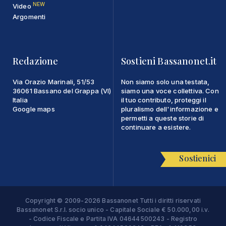
NEW
Video
Argomenti
Redazione
Sostieni Bassanonet.it
Via Orazio Marinali, 51/53
Non siamo solo una testata,
36061 Bassano del Grappa (VI)
siamo una voce collettiva. Con
Italia
il tuo contributo, proteggi il
Google maps
pluralismo dell'informazione e
permetti a queste storie di
continuare a esistere.
Sostienici
Copyright © 2009-2026 Bassanonet Tutti i diritti riservati
Bassanonet S.r.l. socio unico - Capitale Sociale € 50.000,00 i.v.
- Codice Fiscale e Partita IVA 04644500243 - Registro