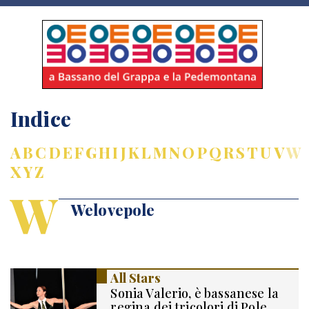
Indice
A
B
C
D
E
F
G
H
I
J
K
L
M
N
O
P
Q
R
S
T
U
V
W
X
Y
Z
W
Welovepole
All Stars
Sonia Valerio, è bassanese la
regina dei tricolori di Pole