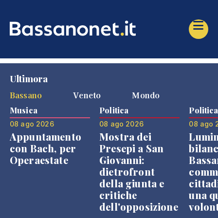
Ultimora
Bassano
Veneto
Mondo
Musica
Politica
Politic
08 ago 2026
08 ago 2026
08 ago 
Appuntamento
Mostra dei
Lumin
con Bach, per
Presepi a San
bilanc
Operaestate
Giovanni:
Bassa
dietrofront
comme
della giunta e
cittad
critiche
una q
dell'opposizione
volon