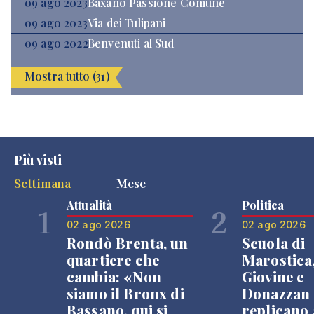
09 ago 2023
Baxano Passione Comune
09 ago 2023
Via dei Tulipani
09 ago 2022
Benvenuti al Sud
Mostra tutto (31)
Più visti
Settimana
Mese
Attualità
Politica
1
2
02 ago 2026
02 ago 2026
Rondò Brenta, un
Scuola di
quartiere che
Marostica
cambia: «Non
Giovine e
siamo il Bronx di
Donazzan
Bassano, qui si
replicano 