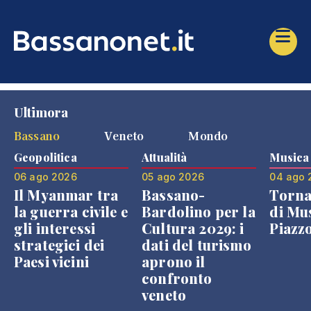
Ultimora
Bassano
Veneto
Mondo
Geopolitica
Attualità
Musica
06 ago 2026
05 ago 2026
04 ago 
Il Myanmar tra
Bassano-
Torna
la guerra civile e
Bardolino per la
di Mus
gli interessi
Cultura 2029: i
Piazz
strategici dei
dati del turismo
Paesi vicini
aprono il
confronto
veneto