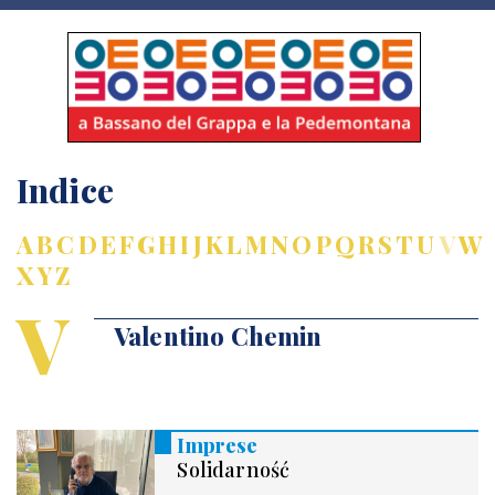
Indice
A
B
C
D
E
F
G
H
I
J
K
L
M
N
O
P
Q
R
S
T
U
V
W
X
Y
Z
V
Valentino Chemin
Imprese
Solidarność