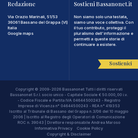
Redazione
Sostieni Bassanonet.it
Via Orazio Marinali, 51/53
Non siamo solo una testata,
36061 Bassano del Grappa (VI)
siamo una voce collettiva. Con
Italia
il tuo contributo, proteggi il
Google maps
pluralismo dell'informazione e
permetti a queste storie di
continuare a esistere.
Sostienici
Copyright © 2009-2026 Bassanonet Tutti i diritti riservati
Bassanonet S.r.l. socio unico - Capitale Sociale € 50.000,00 i.v.
- Codice Fiscale e Partita IVA 04644500243 - Registro
Imprese di Vicenza n° 04644500243 - REA n° 419353
Iscritto al Tribunale di Bassano del Grappa n.3/06 del 10 maggio
2006 | Iscritto al Registro degli Operatori di Comunicazione
ROC n. 39043 | Direttore responsabile Andrea Maroso
Informativa Privacy
Cookie Policy
Copyright & Disclaimer