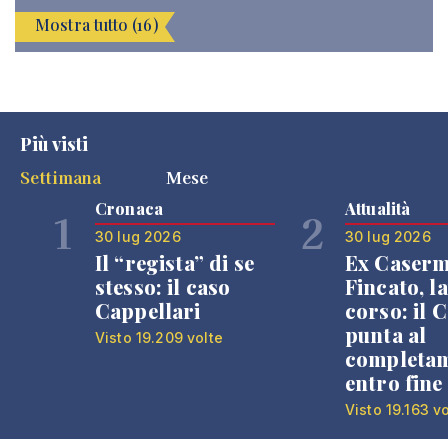
Mostra tutto (16)
Più visti
Settimana
Mese
Cronaca
Attualità
1
2
30 lug 2026
30 lug 2026
Il “regista” di se
Ex Caser
stesso: il caso
Fincato, la
Cappellari
corso: il
punta al
Visto 19.209 volte
completa
entro fine
Visto 19.163 v