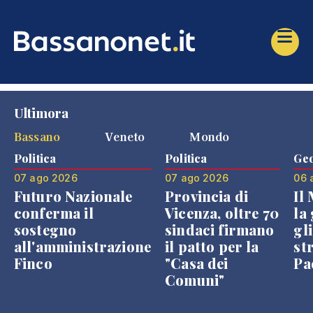
Ultimora
Bassano
Veneto
Mondo
Politica
Politica
Geo
07 ago 2026
07 ago 2026
06 
Futuro Nazionale
Provincia di
Il
conferma il
Vicenza, oltre 70
la 
sostegno
sindaci firmano
gli
all'amministrazione
il patto per la
st
Finco
"Casa dei
Pae
Comuni"