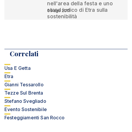
nell'area della festa e uno
stand ludico di Etra sulla
09 ago 2011
sostenibilità
Correlati
Usa E Getta
Etra
Gianni Tessarollo
Tezze Sul Brenta
Stefano Svegliado
Evento Sostenibile
Festeggiamenti San Rocco