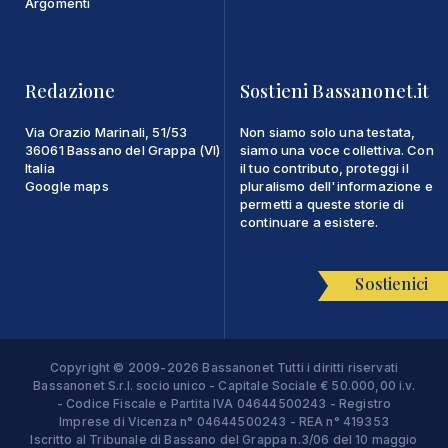
Argomenti
Redazione
Sostieni Bassanonet.it
Via Orazio Marinali, 51/53
Non siamo solo una testata,
36061 Bassano del Grappa (VI)
siamo una voce collettiva. Con
Italia
il tuo contributo, proteggi il
Google maps
pluralismo dell'informazione e
permetti a queste storie di
continuare a esistere.
Sostienici
Copyright © 2009-2026 Bassanonet Tutti i diritti riservati
Bassanonet S.r.l. socio unico - Capitale Sociale € 50.000,00 i.v.
- Codice Fiscale e Partita IVA 04644500243 - Registro
Imprese di Vicenza n° 04644500243 - REA n° 419353
Iscritto al Tribunale di Bassano del Grappa n.3/06 del 10 maggio