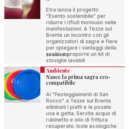
Etra lancia il progetto
“Evento sostenibile” per
ridurre i rifiuti monouso nelle
manifestazioni. A Tezze sul
Brenta un incontro con gli
organizzatori di sagre e fiere
per spiegare i vantaggi della
scelta e proporre un kit di
26 mar 2012
stoviglie lavabili
Ambiente
Nasce la prima sagra eco-
compatibile
Ai "Festeggiamenti di San
Rocco" a Tezze sul Brenta
eliminati i piatti e le posate
usa e getta. Servita acqua di
rubinetto e olio di frittura
recuperato. Isole ecologiche