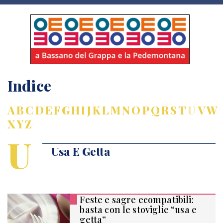
Indice
A
B
C
D
E
F
G
H
I
J
K
L
M
N
O
P
Q
R
S
T
U
V
W
X
Y
Z
U
Usa E Getta
Feste e sagre ecompatibili:
basta con le stoviglie “usa e
getta”