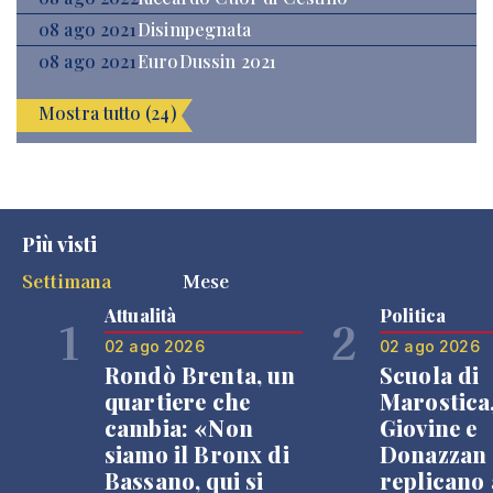
08 ago 2021
Disimpegnata
08 ago 2021
EuroDussin 2021
Mostra tutto (24)
Più visti
Settimana
Mese
Attualità
Politica
1
2
02 ago 2026
02 ago 2026
Rondò Brenta, un
Scuola di
quartiere che
Marostica
cambia: «Non
Giovine e
siamo il Bronx di
Donazzan
Bassano, qui si
replicano 