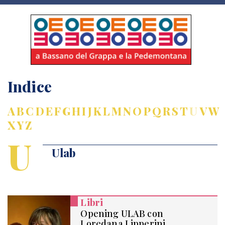
Indice
A
B
C
D
E
F
G
H
I
J
K
L
M
N
O
P
Q
R
S
T
U
V
W
X
Y
Z
U
Ulab
Libri
Opening ULAB con
Loredana Lipperini