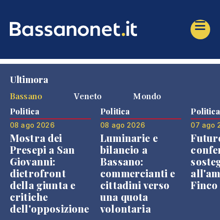
Ultimora
Bassano
Veneto
Mondo
Politica
Politica
Politic
08 ago 2026
08 ago 2026
07 ago 
Mostra dei
Luminarie e
Futur
Presepi a San
bilancio a
confe
Giovanni:
Bassano:
soste
dietrofront
commercianti e
all'a
della giunta e
cittadini verso
Finco
critiche
una quota
dell'opposizione
volontaria