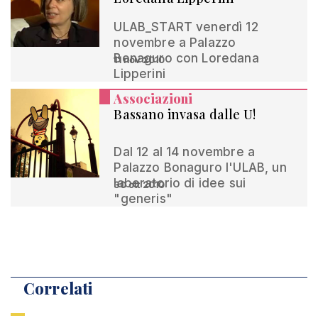
ULAB_START venerdì 12
novembre a Palazzo
Bonaguro con Loredana
11 nov 2010
Lipperini
Associazioni
Bassano invasa dalle U!
Dal 12 al 14 novembre a
Palazzo Bonaguro l'ULAB, un
laboratorio di idee sui
30 ott 2010
"generis"
Correlati