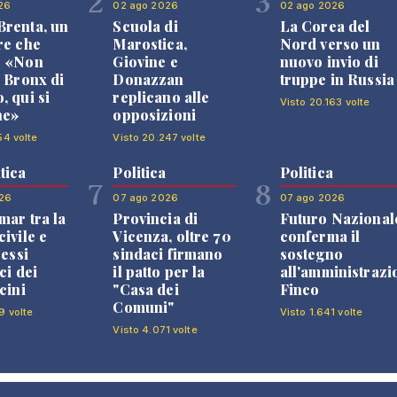
2
3
26
02 ago 2026
02 ago 2026
renta, un
Scuola di
La Corea del
re che
Marostica,
Nord verso un
: «Non
Giovine e
nuovo invio di
l Bronx di
Donazzan
truppe in Russia
, qui si
replicano alle
Visto 20.163 volte
ne»
opposizioni
54 volte
Visto 20.247 volte
tica
Politica
Politica
7
8
26
07 ago 2026
07 ago 2026
mar tra la
Provincia di
Futuro Nazional
ivile e
Vicenza, oltre 70
conferma il
ressi
sindaci firmano
sostegno
ci dei
il patto per la
all'amministrazi
cini
"Casa dei
Finco
Comuni"
9 volte
Visto 1.641 volte
Visto 4.071 volte