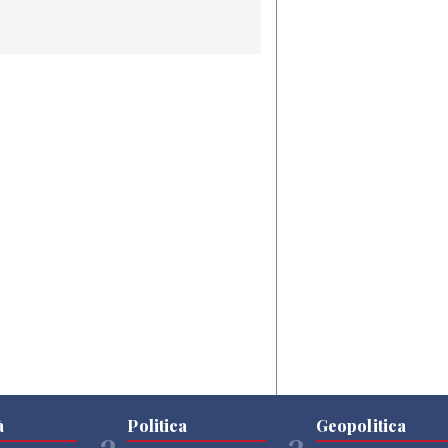
à
Politica
Geopolitica