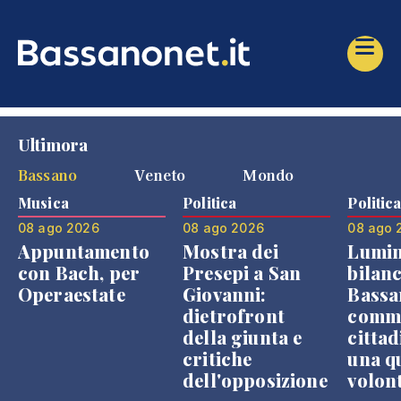
Ultimora
Bassano
Veneto
Mondo
Musica
Politica
Politic
08 ago 2026
08 ago 2026
08 ago 
Appuntamento
Mostra dei
Lumin
con Bach, per
Presepi a San
bilanc
Operaestate
Giovanni:
Bassa
dietrofront
comme
della giunta e
cittad
critiche
una q
dell'opposizione
volon