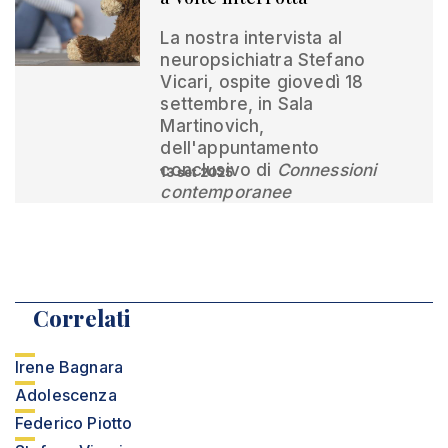
La nostra intervista al
neuropsichiatra Stefano
Vicari, ospite giovedì 18
settembre, in Sala
Martinovich,
dell'appuntamento
conclusivo di
Connessioni
13 set 2025
contemporanee
Correlati
Irene Bagnara
Adolescenza
Federico Piotto