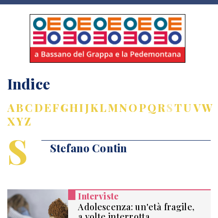
Indice
A
B
C
D
E
F
G
H
I
J
K
L
M
N
O
P
Q
R
S
T
U
V
W
X
Y
Z
S
Stefano Contin
Interviste
Adolescenza: un'età fragile,
a volte interrotta