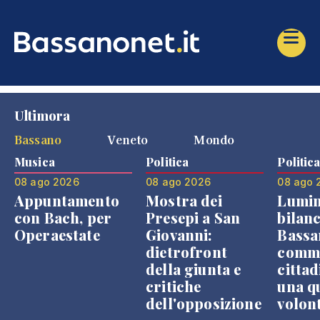
Ultimora
Bassano
Veneto
Mondo
Musica
Politica
Politic
08 ago 2026
08 ago 2026
08 ago 
Appuntamento
Mostra dei
Lumin
con Bach, per
Presepi a San
bilanc
Operaestate
Giovanni:
Bassa
dietrofront
comme
della giunta e
cittad
critiche
una q
dell'opposizione
volon