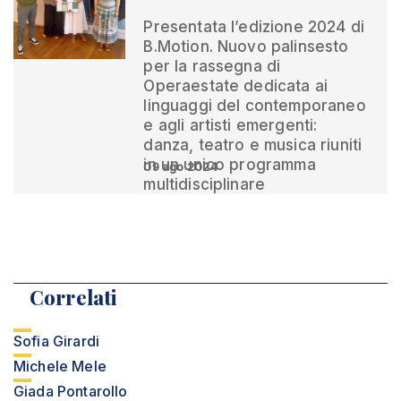
Presentata l’edizione 2024 di
B.Motion. Nuovo palinsesto
per la rassegna di
Operaestate dedicata ai
linguaggi del contemporaneo
e agli artisti emergenti:
danza, teatro e musica riuniti
in un unico programma
09 ago 2024
multidisciplinare
Correlati
Sofia Girardi
Michele Mele
Giada Pontarollo