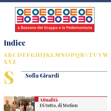
Indice
A
B
C
D
E
F
G
H
I
J
K
L
M
N
O
P
Q
R
S
T
U
V
W
X
Y
Z
S
Sofia Girardi
Attualità
Di tutto, di Motion