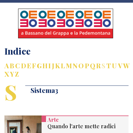
Indice
A
B
C
D
E
F
G
H
I
J
K
L
M
N
O
P
Q
R
S
T
U
V
W
X
Y
Z
S
Sistema3
Arte
Quando l'arte mette radici