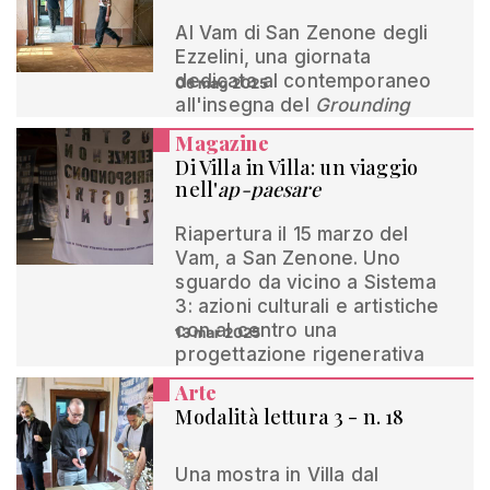
Al Vam di San Zenone degli
Ezzelini, una giornata
dedicata al contemporaneo
06 mag 2025
all'insegna del
Grounding
Magazine
Di Villa in Villa: un viaggio
nell'
ap-paesare
Riapertura il 15 marzo del
Vam, a San Zenone. Uno
sguardo da vicino a Sistema
3: azioni culturali e artistiche
con al centro una
13 mar 2025
progettazione rigenerativa
Arte
Modalità lettura 3 - n. 18
Una mostra in Villa dal