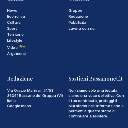
News
Gruppo
Economia
Redazione
Cultura
Pubblicità
Sport
Lavora con noi
Territorio
Lifestyle
NEW
Video
Argomenti
Redazione
Sostieni Bassanonet.it
Via Orazio Marinali, 51/53
Non siamo solo una testata,
36061 Bassano del Grappa (VI)
siamo una voce collettiva. Con
Italia
il tuo contributo, proteggi il
Google maps
pluralismo dell'informazione e
permetti a queste storie di
continuare a esistere.