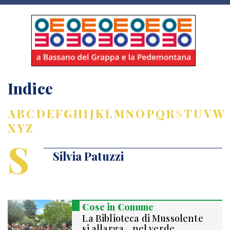
Indice
A
B
C
D
E
F
G
H
I
J
K
L
M
N
O
P
Q
R
S
T
U
V
W
X
Y
Z
S
Silvia Patuzzi
Cose in Comune
La Biblioteca di Mussolente
si allarga... nel verde