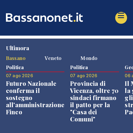
Ultimora
Bassano
Veneto
Mondo
Politica
Politica
Geo
07 ago 2026
07 ago 2026
06 
Futuro Nazionale
Provincia di
Il
conferma il
Vicenza, oltre 70
la 
sostegno
sindaci firmano
gli
all'amministrazione
il patto per la
st
Finco
"Casa dei
Pae
Comuni"