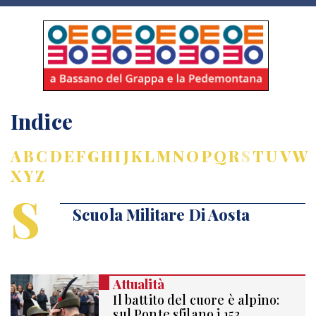
Indice
A
B
C
D
E
F
G
H
I
J
K
L
M
N
O
P
Q
R
S
T
U
V
W
X
Y
Z
S
Scuola Militare Di Aosta
Attualità
Il battito del cuore è alpino:
sul Ponte sfilano i 153