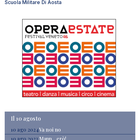
Scuola Militare Di Aosta
Il 10 agosto
10 ago 2024
Va noi no
10 ago 2023
Mapp…erò!