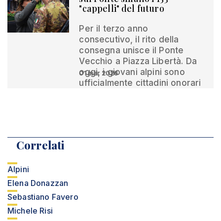
"cappelli" del futuro
Per il terzo anno
consecutivo, il rito della
consegna unisce il Ponte
Vecchio a Piazza Libertà. Da
oggi, i giovani alpini sono
01 mar 2026
ufficialmente cittadini onorari
Correlati
Alpini
Elena Donazzan
Sebastiano Favero
Michele Risi