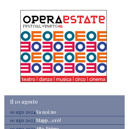
Il 10 agosto
10 ago 2024
Va noi no
10 ago 2023
Mapp…erò!
10 ago 2023
Atto Primo