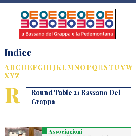
Indice
A
B
C
D
E
F
G
H
I
J
K
L
M
N
O
P
Q
R
S
T
U
V
W
X
Y
Z
R
Round Table 21 Bassano Del
Grappa
Associazioni