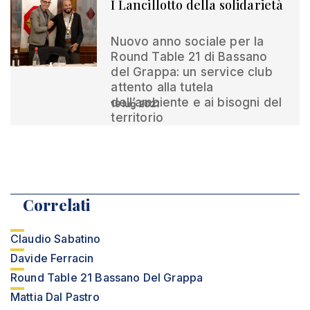
I Lancillotto della solidarietà
Nuovo anno sociale per la
Round Table 21 di Bassano
del Grappa: un service club
attento alla tutela
dell’ambiente e ai bisogni del
19 lug 2021
territorio
Correlati
Claudio Sabatino
Davide Ferracin
Round Table 21 Bassano Del Grappa
Mattia Dal Pastro