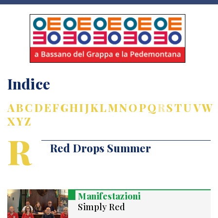
Indice
A
B
C
D
E
F
G
H
I
J
K
L
M
N
O
P
Q
R
S
T
U
V
W
X
Y
Z
R
Red Drops Summer
Manifestazioni
Simply Red