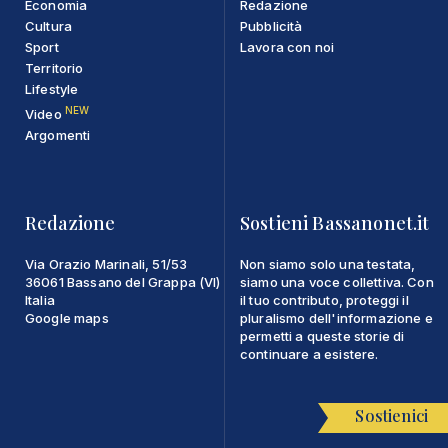
Economia
Redazione
Cultura
Pubblicità
Sport
Lavora con noi
Territorio
Lifestyle
NEW
Video
Argomenti
Redazione
Sostieni Bassanonet.it
Via Orazio Marinali, 51/53
Non siamo solo una testata,
36061 Bassano del Grappa (VI)
siamo una voce collettiva. Con
Italia
il tuo contributo, proteggi il
Google maps
pluralismo dell'informazione e
permetti a queste storie di
continuare a esistere.
Sostienici