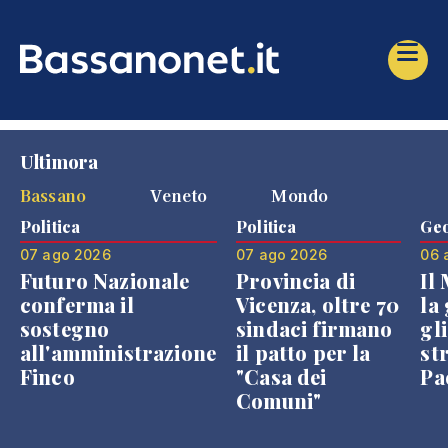
Ultimora
Bassano
Veneto
Mondo
Politica
Politica
Geo
07 ago 2026
07 ago 2026
06 
Futuro Nazionale
Provincia di
Il
conferma il
Vicenza, oltre 70
la 
sostegno
sindaci firmano
gli
all'amministrazione
il patto per la
st
Finco
"Casa dei
Pae
Comuni"