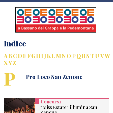
Indice
A
B
C
D
E
F
G
H
I
J
K
L
M
N
O
P
Q
R
S
T
U
V
W
X
Y
Z
P
Pro Loco San Zenone
Concorsi
“Miss Estate” illumina San
Zenone