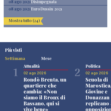
08 ago 2021
Disimpegnata
08 ago 2021
EuroDussin 2021
Mostra tutto (24)
Più visti
Settimana
Mese
Attualità
Politica
1
2
02 ago 2026
02 ago 2026
Rondò Brenta, un
Scuola di
quartiere che
Marostica
cambia: «Non
Giovine e
siamo il Bronx di
Donazzan
Bassano, qui si
replicano 
vive bene»
opposizio