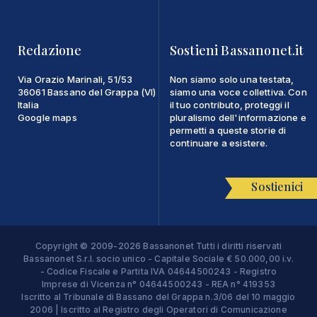
Redazione
Sostieni Bassanonet.it
Via Orazio Marinali, 51/53
Non siamo solo una testata,
36061 Bassano del Grappa (VI)
siamo una voce collettiva. Con
Italia
il tuo contributo, proteggi il
Google maps
pluralismo dell'informazione e
permetti a queste storie di
continuare a esistere.
Sostienici
Copyright © 2009-2026 Bassanonet Tutti i diritti riservati
Bassanonet S.r.l. socio unico - Capitale Sociale € 50.000,00 i.v.
- Codice Fiscale e Partita IVA 04644500243 - Registro
Imprese di Vicenza n° 04644500243 - REA n° 419353
Iscritto al Tribunale di Bassano del Grappa n.3/06 del 10 maggio
2006 | Iscritto al Registro degli Operatori di Comunicazione