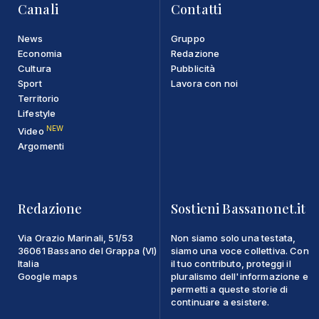
Canali
Contatti
News
Gruppo
Economia
Redazione
Cultura
Pubblicità
Sport
Lavora con noi
Territorio
Lifestyle
NEW
Video
Argomenti
Redazione
Sostieni Bassanonet.it
Via Orazio Marinali, 51/53
Non siamo solo una testata,
36061 Bassano del Grappa (VI)
siamo una voce collettiva. Con
Italia
il tuo contributo, proteggi il
Google maps
pluralismo dell'informazione e
permetti a queste storie di
continuare a esistere.