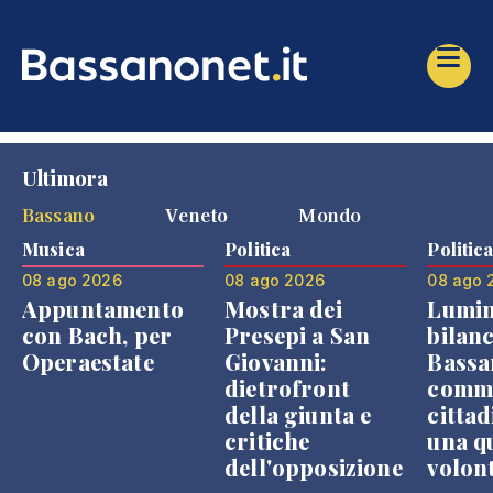
Ultimora
Bassano
Veneto
Mondo
Musica
Politica
Politic
08 ago 2026
08 ago 2026
08 ago 
Appuntamento
Mostra dei
Lumin
con Bach, per
Presepi a San
bilanc
Operaestate
Giovanni:
Bassa
dietrofront
comme
della giunta e
cittad
critiche
una q
dell'opposizione
volon