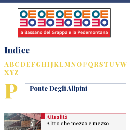
Indice
A
B
C
D
E
F
G
H
I
J
K
L
M
N
O
P
Q
R
S
T
U
V
W
X
Y
Z
P
Ponte Degli Allpini
Attualità
Altro che mezzo e mezzo