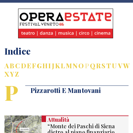
Indice
A
B
C
D
E
F
G
H
I
J
K
L
M
N
O
P
Q
R
S
T
U
V
W
X
Y
Z
P
Pizzarotti E Mantovani
Attualità
“Monte dei Paschi di Siena
dietro al piano finanziario