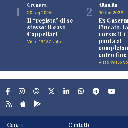
Cronaca
Attualità
1
2
30 lug 2026
30 lug 2026
Il “regista” di se
Ex Caser
stesso: il caso
Fincato, la
Cappellari
corso: il
punta al
Visto 19.187 volte
completa
entro fine
Visto 19.155 vo
Canali
Contatti