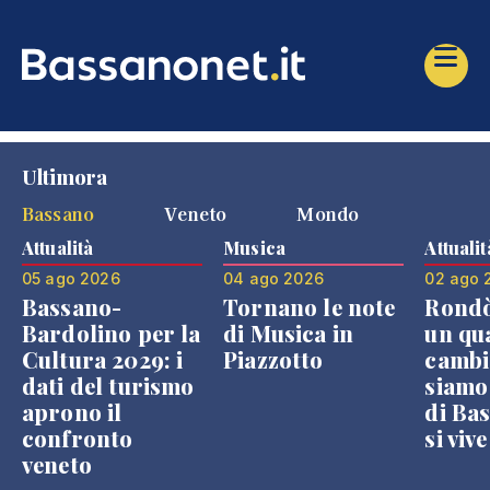
Ultimora
Bassano
Veneto
Mondo
Attualità
Musica
Attualit
05 ago 2026
04 ago 2026
02 ago 
Bassano-
Tornano le note
Rondò
Bardolino per la
di Musica in
un qu
Cultura 2029: i
Piazzotto
cambi
dati del turismo
siamo
aprono il
di Bas
confronto
si viv
veneto