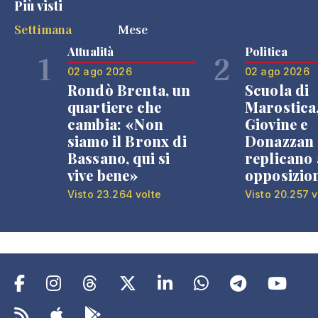
Più visti
Settimana
Mese
Attualità
Politica
1
2
02 ago 2026
02 ago 2026
Rondò Brenta, un
Scuola di
quartiere che
Marostica
cambia: «Non
Giovine e
siamo il Bronx di
Donazzan
Bassano, qui si
replicano 
vive bene»
opposizio
Visto 23.264 volte
Visto 20.257 v