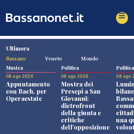
Ultimora
Bassano
Veneto
Mondo
Musica
Politica
Politic
08 ago 2026
08 ago 2026
08 ago 
Appuntamento
Mostra dei
Lumin
con Bach, per
Presepi a San
bilanc
Operaestate
Giovanni:
Bassa
dietrofront
comme
della giunta e
cittad
critiche
una q
dell'opposizione
volon