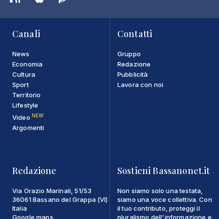
Canali
Contatti
News
Gruppo
Economia
Redazione
Cultura
Pubblicità
Sport
Lavora con noi
Territorio
Lifestyle
NEW
Video
Argomenti
Redazione
Sostieni Bassanonet.it
Via Orazio Marinali, 51/53
Non siamo solo una testata,
36061 Bassano del Grappa (VI)
siamo una voce collettiva. Con
Italia
il tuo contributo, proteggi il
Google maps
pluralismo dell'informazione e