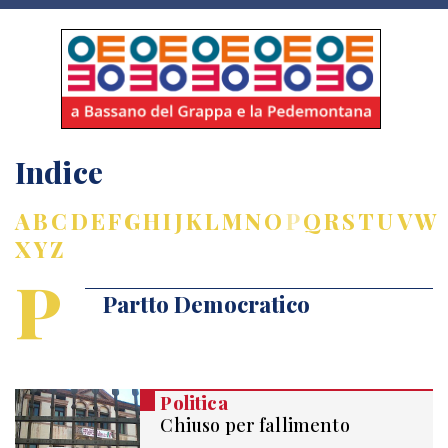
Indice
A
B
C
D
E
F
G
H
I
J
K
L
M
N
O
P
Q
R
S
T
U
V
W
X
Y
Z
P
Partto Democratico
Politica
Chiuso per fallimento