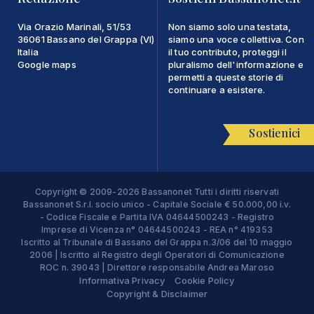
Via Orazio Marinali, 51/53
Non siamo solo una testata,
36061 Bassano del Grappa (VI)
siamo una voce collettiva. Con
Italia
il tuo contributo, proteggi il
Google maps
pluralismo dell'informazione e
permetti a queste storie di
continuare a esistere.
Sostienici
Copyright © 2009-2026 Bassanonet Tutti i diritti riservati
Bassanonet S.r.l. socio unico - Capitale Sociale € 50.000,00 i.v.
- Codice Fiscale e Partita IVA 04644500243 - Registro
Imprese di Vicenza n° 04644500243 - REA n° 419353
Iscritto al Tribunale di Bassano del Grappa n.3/06 del 10 maggio
2006 | Iscritto al Registro degli Operatori di Comunicazione
ROC n. 39043 | Direttore responsabile Andrea Maroso
Informativa Privacy
Cookie Policy
Copyright & Disclaimer