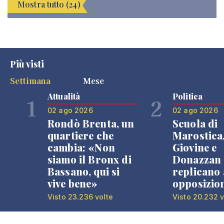
Mostra tutto (24)
Più visti
Settimana
Mese
Attualità
Politica
1
2
02 ago 2026
02 ago 2026
Rondò Brenta, un
Scuola di
quartiere che
Marostica
cambia: «Non
Giovine e
siamo il Bronx di
Donazzan
Bassano, qui si
replicano 
vive bene»
opposizio
Visto 23.236 volte
Visto 20.232 v