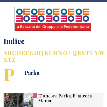
Indice
A
B
C
D
E
F
G
H
I
J
K
L
M
N
O
P
Q
R
S
T
U
V
W
X
Y
Z
P
Parka
E’ ancora Parka. E’ ancora
Mania.