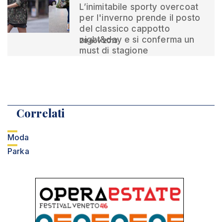
L’inimitabile sporty overcoat
per l'inverno prende il posto
del classico cappotto
night&day e si conferma un
28 nov 2013
must di stagione
Correlati
Moda
Parka