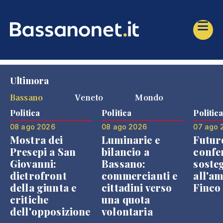
Ultimora
Bassano
Veneto
Mondo
Politica
Politica
Politic
08 ago 2026
08 ago 2026
07 ago 
Mostra dei
Luminarie e
Futur
Presepi a San
bilancio a
confe
Giovanni:
Bassano:
soste
dietrofront
commercianti e
all'a
della giunta e
cittadini verso
Finco
critiche
una quota
dell'opposizione
volontaria