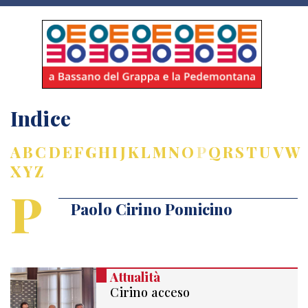
Indice
A
B
C
D
E
F
G
H
I
J
K
L
M
N
O
P
Q
R
S
T
U
V
W
X
Y
Z
P
Paolo Cirino Pomicino
Attualità
Cirino acceso