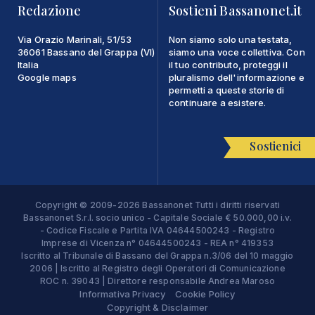
Redazione
Sostieni Bassanonet.it
Via Orazio Marinali, 51/53
Non siamo solo una testata,
36061 Bassano del Grappa (VI)
siamo una voce collettiva. Con
Italia
il tuo contributo, proteggi il
Google maps
pluralismo dell'informazione e
permetti a queste storie di
continuare a esistere.
Sostienici
Copyright © 2009-2026 Bassanonet Tutti i diritti riservati
Bassanonet S.r.l. socio unico - Capitale Sociale € 50.000,00 i.v.
- Codice Fiscale e Partita IVA 04644500243 - Registro
Imprese di Vicenza n° 04644500243 - REA n° 419353
Iscritto al Tribunale di Bassano del Grappa n.3/06 del 10 maggio
2006 | Iscritto al Registro degli Operatori di Comunicazione
ROC n. 39043 | Direttore responsabile Andrea Maroso
Informativa Privacy
Cookie Policy
Copyright & Disclaimer