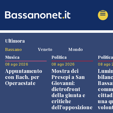
Ultimora
Bassano
Veneto
Mondo
Musica
Politica
Politic
08 ago 2026
08 ago 2026
08 ago 
Appuntamento
Mostra dei
Lumin
con Bach, per
Presepi a San
bilanc
Operaestate
Giovanni:
Bassa
dietrofront
comme
della giunta e
cittad
critiche
una q
dell'opposizione
volon