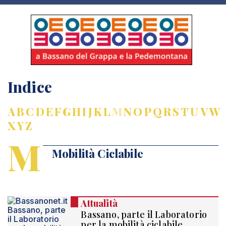
Indice
A
B
C
D
E
F
G
H
I
J
K
L
M
N
O
P
Q
R
S
T
U
V
W
X
Y
Z
M
Mobilità Ciclabile
Attualità
Bassano, parte il Laboratorio
per la mobilità ciclabile