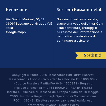
Redazione
Sostieni Bassanonet.it
Via Orazio Marinali, 51/53
Non siamo solo una testata,
36061 Bassano del Grappa (VI)
siamo una voce collettiva. Con
Italia
il tuo contributo, proteggi il
Google maps
pluralismo dell'informazione e
permetti a queste storie di
continuare a esistere.
Sostienici
Copyright © 2009-2026 Bassanonet Tutti i diritti riservati
Bassanonet S.r.l. socio unico - Capitale Sociale € 50.000,00 i.v.
- Codice Fiscale e Partita IVA 04644500243 - Registro
Imprese di Vicenza n° 04644500243 - REA n° 419353
Iscritto al Tribunale di Bassano del Grappa n.3/06 del 10 maggio
2006 | Iscritto al Registro degli Operatori di Comunicazione
ROC n. 39043 | Direttore responsabile Andrea Maroso
Informativa Privacy
Cookie Policy