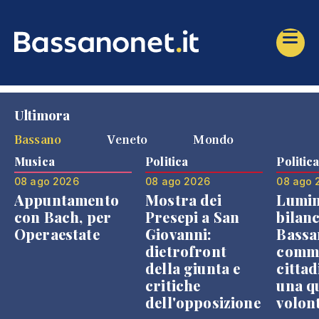
Ultimora
Bassano
Veneto
Mondo
Musica
Politica
Politic
08 ago 2026
08 ago 2026
08 ago 
Appuntamento
Mostra dei
Lumin
con Bach, per
Presepi a San
bilanc
Operaestate
Giovanni:
Bassa
dietrofront
comme
della giunta e
cittad
critiche
una q
dell'opposizione
volon