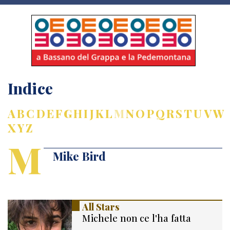
Indice
A
B
C
D
E
F
G
H
I
J
K
L
M
N
O
P
Q
R
S
T
U
V
W
X
Y
Z
M
Mike Bird
All Stars
Michele non ce l'ha fatta