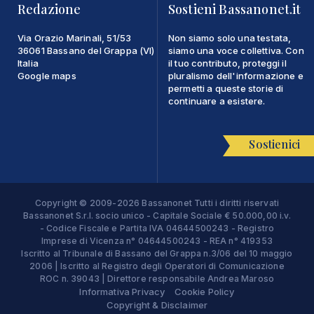
Redazione
Sostieni Bassanonet.it
Via Orazio Marinali, 51/53
Non siamo solo una testata,
36061 Bassano del Grappa (VI)
siamo una voce collettiva. Con
Italia
il tuo contributo, proteggi il
Google maps
pluralismo dell'informazione e
permetti a queste storie di
continuare a esistere.
Sostienici
Copyright © 2009-2026 Bassanonet Tutti i diritti riservati
Bassanonet S.r.l. socio unico - Capitale Sociale € 50.000,00 i.v.
- Codice Fiscale e Partita IVA 04644500243 - Registro
Imprese di Vicenza n° 04644500243 - REA n° 419353
Iscritto al Tribunale di Bassano del Grappa n.3/06 del 10 maggio
2006 | Iscritto al Registro degli Operatori di Comunicazione
ROC n. 39043 | Direttore responsabile Andrea Maroso
Informativa Privacy
Cookie Policy
Copyright & Disclaimer