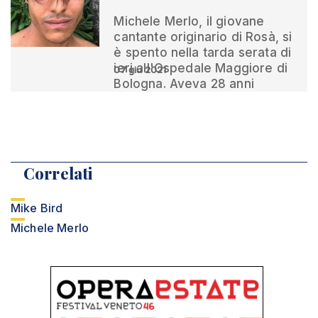
Michele Merlo, il giovane
cantante originario di Rosà, si
è spento nella tarda serata di
ieri all'Ospedale Maggiore di
07 giu 2021
Bologna. Aveva 28 anni
Correlati
Mike Bird
Michele Merlo