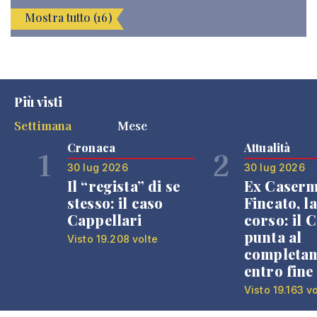
Mostra tutto (16)
Più visti
Settimana
Mese
Cronaca
Attualità
1
2
30 lug 2026
30 lug 2026
Il “regista” di se
Ex Caser
stesso: il caso
Fincato, la
Cappellari
corso: il
punta al
Visto 19.208 volte
completa
entro fine
Visto 19.163 v