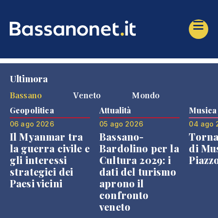
Ultimora
Bassano
Veneto
Mondo
Geopolitica
Attualità
Musica
06 ago 2026
05 ago 2026
04 ago 
Il Myanmar tra
Bassano-
Torna
la guerra civile e
Bardolino per la
di Mus
gli interessi
Cultura 2029: i
Piazz
strategici dei
dati del turismo
Paesi vicini
aprono il
confronto
veneto