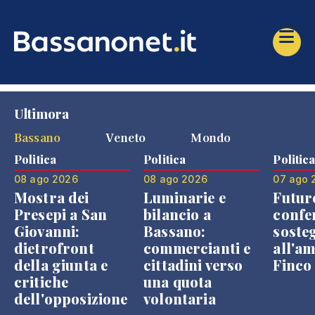
Ultimora
Bassano
Veneto
Mondo
Politica
Politica
Politic
08 ago 2026
08 ago 2026
07 ago 
Mostra dei
Luminarie e
Futur
Presepi a San
bilancio a
confe
Giovanni:
Bassano:
soste
dietrofront
commercianti e
all'a
della giunta e
cittadini verso
Finco
critiche
una quota
dell'opposizione
volontaria