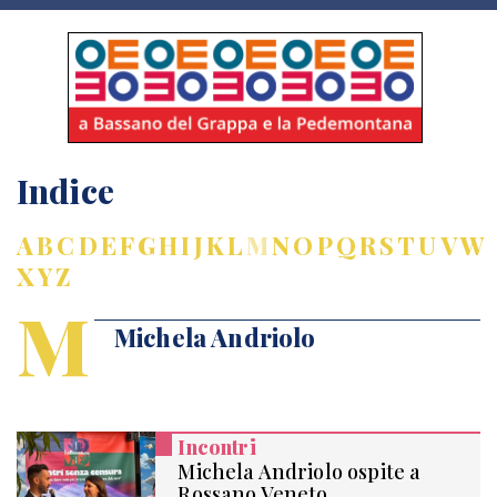
Indice
A
B
C
D
E
F
G
H
I
J
K
L
M
N
O
P
Q
R
S
T
U
V
W
X
Y
Z
M
Michela Andriolo
Incontri
Michela Andriolo ospite a
Rossano Veneto