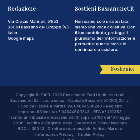
Redazione
Sostieni Bassanonet.it
Via Orazio Marinali, 51/53
Non siamo solo una testata,
36061 Bassano del Grappa (VI)
siamo una voce collettiva. Con
Italia
il tuo contributo, proteggi il
Google maps
pluralismo dell'informazione e
permetti a queste storie di
continuare a esistere.
Sostienici
Copyright © 2009-2026 Bassanonet Tutti i diritti riservati
Bassanonet S.r.l. socio unico - Capitale Sociale € 50.000,00 i.v.
- Codice Fiscale e Partita IVA 04644500243 - Registro
Imprese di Vicenza n° 04644500243 - REA n° 419353
Iscritto al Tribunale di Bassano del Grappa n.3/06 del 10 maggio
2006 | Iscritto al Registro degli Operatori di Comunicazione
ROC n. 39043 | Direttore responsabile Andrea Maroso
Informativa Privacy
Cookie Policy