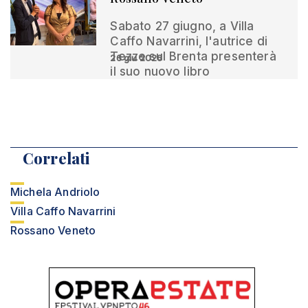
Sabato 27 giugno, a Villa
Caffo Navarrini, l'autrice di
Tezze sul Brenta presenterà
26 giu 2026
il suo nuovo libro
Correlati
Michela Andriolo
Villa Caffo Navarrini
Rossano Veneto