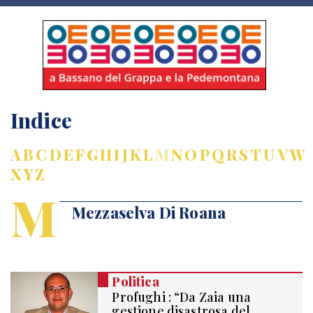
Indice
A
B
C
D
E
F
G
H
I
J
K
L
M
N
O
P
Q
R
S
T
U
V
W
X
Y
Z
M
Mezzaselva Di Roana
Politica
Profughi : “Da Zaia una
gestione disastrosa del