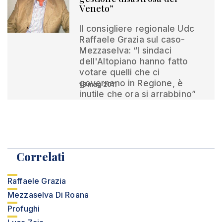
Veneto”
Il consigliere regionale Udc
Raffaele Grazia sul caso-
Mezzaselva: “I sindaci
dell'Altopiano hanno fatto
votare quelli che ci
governano in Regione, è
18 mag 2011
inutile che ora si arrabbino”
Correlati
Raffaele Grazia
Mezzaselva Di Roana
Profughi