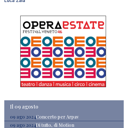
Luca Zaia
Il 09 agosto
09 ago 2024
Concerto per Arpav
09 ago 2024
Di tutto, di Motion