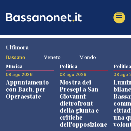
Ultimora
Bassano
Veneto
Mondo
Musica
Politica
Politic
08 ago 2026
08 ago 2026
08 ago 
Appuntamento
Mostra dei
Lumin
con Bach, per
Presepi a San
bilanc
Operaestate
Giovanni:
Bassa
dietrofront
comme
della giunta e
cittad
critiche
una q
dell'opposizione
volon