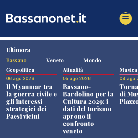
Ultimora
Bassano
Veneto
Mondo
Geopolitica
Attualità
Musica
06 ago 2026
05 ago 2026
04 ago 
Il Myanmar tra
Bassano-
Torna
la guerra civile e
Bardolino per la
di Mus
gli interessi
Cultura 2029: i
Piazz
strategici dei
dati del turismo
Paesi vicini
aprono il
confronto
veneto