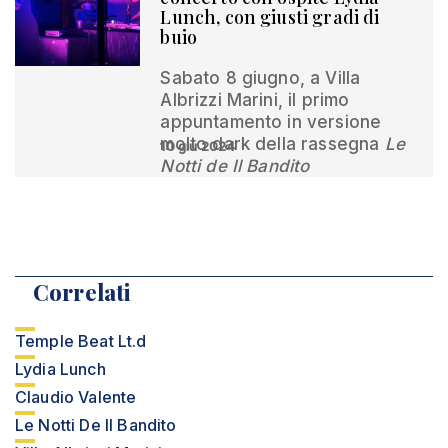
Lunch, con giusti gradi di
buio
Sabato 8 giugno, a Villa
Albrizzi Marini, il primo
appuntamento in versione
molto dark della rassegna
Le
10 giu 2024
Notti de Il Bandito
Correlati
Temple Beat Lt.d
Lydia Lunch
Claudio Valente
Le Notti De Il Bandito