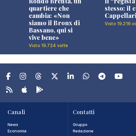
Rondò Brenta, un
Il “regista
quartiere che
stesso: il 
cambia: «Non
Cappellar
siamo il Bronx di
Visto 19.216 v
Bassano, qui si
vive bene»
Visto 19.724 volte
Canali
Contatti
News
Gruppo
Economia
Redazione