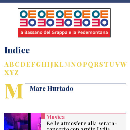
Indice
A
B
C
D
E
F
G
H
I
J
K
L
M
N
O
P
Q
R
S
T
U
V
W
X
Y
Z
M
Marc Hurtado
Musica
Belle atmosfere alla serata-
concerto con ospite Lydia