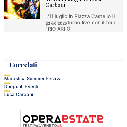
Carboni
L’11 luglio in Piazza Castello il
grande ritorno live con il tour
22 dic 2025
“RIO ARI O”
Correlati
Marostica Summer Festival
Duepunti Eventi
Luca Carboni