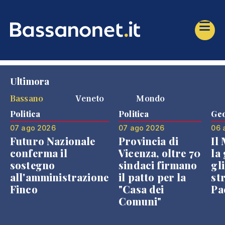
Ultimora
Bassano
Veneto
Mondo
Politica
Politica
Geo
07 ago 2026
07 ago 2026
06 
Futuro Nazionale
Provincia di
Il
conferma il
Vicenza, oltre 70
la 
sostegno
sindaci firmano
gli
all'amministrazione
il patto per la
st
Finco
"Casa dei
Pae
Comuni"