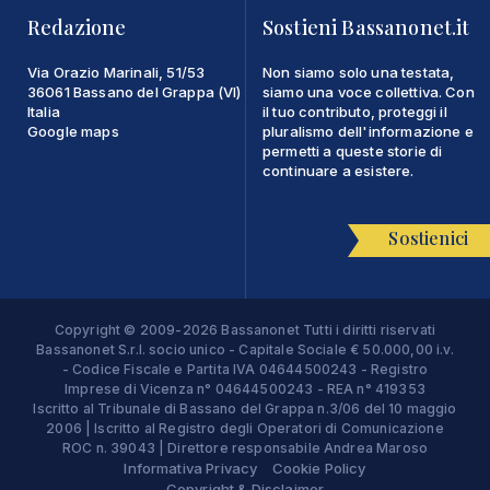
Redazione
Sostieni Bassanonet.it
Via Orazio Marinali, 51/53
Non siamo solo una testata,
36061 Bassano del Grappa (VI)
siamo una voce collettiva. Con
Italia
il tuo contributo, proteggi il
Google maps
pluralismo dell'informazione e
permetti a queste storie di
continuare a esistere.
Sostienici
Copyright © 2009-2026 Bassanonet Tutti i diritti riservati
Bassanonet S.r.l. socio unico - Capitale Sociale € 50.000,00 i.v.
- Codice Fiscale e Partita IVA 04644500243 - Registro
Imprese di Vicenza n° 04644500243 - REA n° 419353
Iscritto al Tribunale di Bassano del Grappa n.3/06 del 10 maggio
2006 | Iscritto al Registro degli Operatori di Comunicazione
ROC n. 39043 | Direttore responsabile Andrea Maroso
Informativa Privacy
Cookie Policy
Copyright & Disclaimer