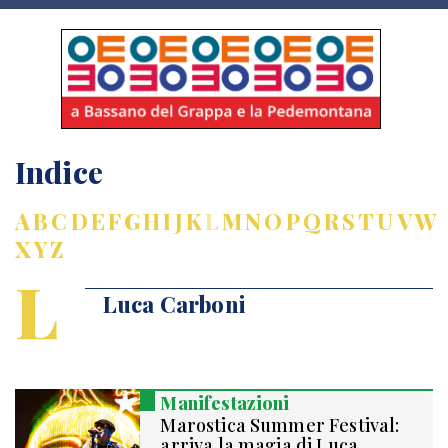
Indice
A
B
C
D
E
F
G
H
I
J
K
L
M
N
O
P
Q
R
S
T
U
V
W
X
Y
Z
L
Luca Carboni
Manifestazioni
Marostica Summer Festival:
arriva la magia di Luca