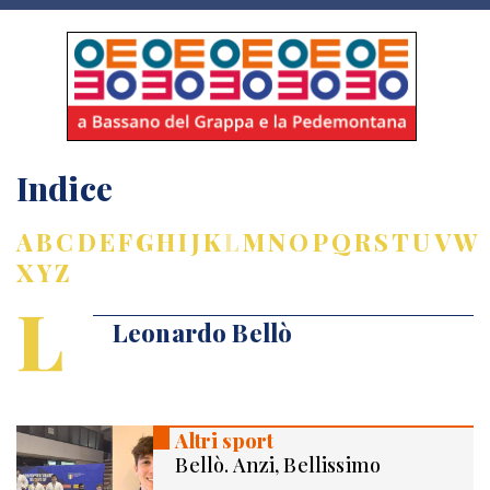
Indice
A
B
C
D
E
F
G
H
I
J
K
L
M
N
O
P
Q
R
S
T
U
V
W
X
Y
Z
L
Leonardo Bellò
Altri sport
Bellò. Anzi, Bellissimo