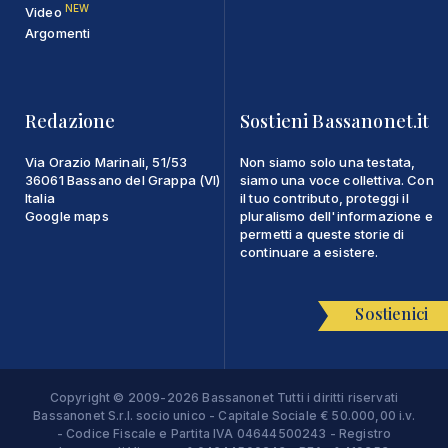
NEW
Video
Argomenti
Redazione
Sostieni Bassanonet.it
Via Orazio Marinali, 51/53
Non siamo solo una testata,
36061 Bassano del Grappa (VI)
siamo una voce collettiva. Con
Italia
il tuo contributo, proteggi il
Google maps
pluralismo dell'informazione e
permetti a queste storie di
continuare a esistere.
Sostienici
Copyright © 2009-2026 Bassanonet Tutti i diritti riservati
Bassanonet S.r.l. socio unico - Capitale Sociale € 50.000,00 i.v.
- Codice Fiscale e Partita IVA 04644500243 - Registro