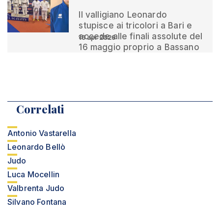
Il valligiano Leonardo
stupisce ai tricolori a Bari e
accede alle finali assolute del
16 apr 2026
16 maggio proprio a Bassano
Correlati
Antonio Vastarella
Leonardo Bellò
Judo
Luca Mocellin
Valbrenta Judo
Silvano Fontana