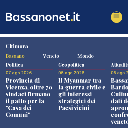
Ultimora
Bassano
Veneto
Mondo
Politica
Geopolitica
Attualit
07 ago 2026
06 ago 2026
05 ago 
Provincia di
Il Myanmar tra
Bassa
Vicenza, oltre 70
la guerra civile e
Bardo
sindaci firmano
gli interessi
Cultur
il patto per la
strategici dei
dati d
"Casa dei
Paesi vicini
apron
Comuni"
confr
venet