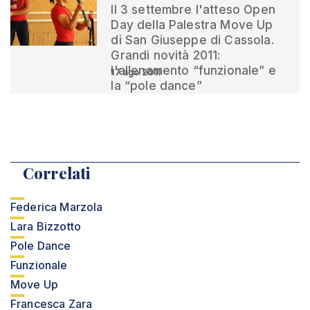
Il 3 settembre l'atteso Open
Day della Palestra Move Up
di San Giuseppe di Cassola.
Grandi novità 2011:
l'allenamento “funzionale” e
17 ago 2011
la “pole dance”
Correlati
Federica Marzola
Lara Bizzotto
Pole Dance
Funzionale
Move Up
Francesca Zara