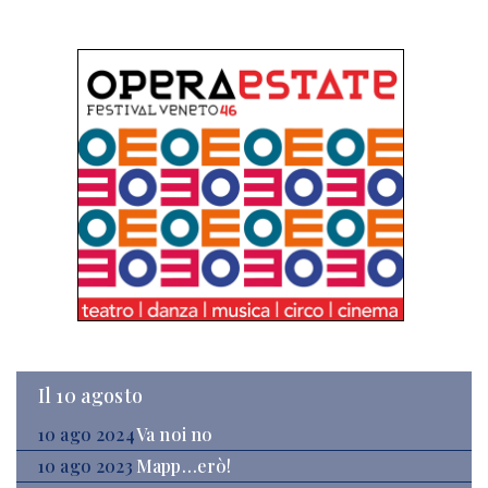
Il 10 agosto
10 ago 2024
Va noi no
10 ago 2023
Mapp…erò!