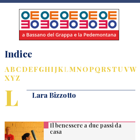
Indice
A
B
C
D
E
F
G
H
I
J
K
L
M
N
O
P
Q
R
S
T
U
V
W
X
Y
Z
L
Lara Bizzotto
Il benessere a due passi da
casa