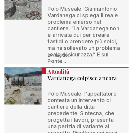
Polo Museale: Giannantonio
Vardanega ci spiega il reale
problema emerso nel
cantiere. “La Vardanega non
è arrivata qui per creare
fastidi o prendere più soldi,
ma ha sollevato un problema
reale di sicurezza.” E sul
27 mag 2017
Ponte...
Attualità
Vardanega colpisce ancora
Polo Museale: l'appaltatore
contesta un intervento di
cantiere della ditta
precedente. Sintecna, che
progetta i lavori, presenta
una perizia di variante al