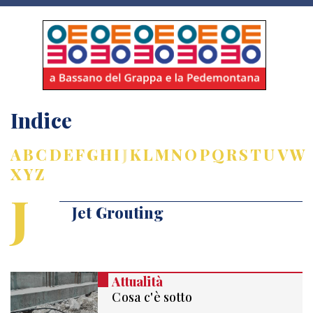
Indice
A
B
C
D
E
F
G
H
I
J
K
L
M
N
O
P
Q
R
S
T
U
V
W
X
Y
Z
J
Jet Grouting
Attualità
Cosa c'è sotto