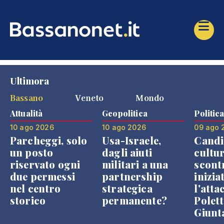
Ultimora
Bassano
Veneto
Mondo
Attualità
Geopolitica
Politic
10 ago 2026
10 ago 2026
09 ago 
Parcheggi, solo
Usa-Israele,
Candi
un posto
dagli aiuti
cultur
riservato ogni
militari a una
scont
due permessi
partnership
inizia
nel centro
strategica
l'atta
storico
permanente?
Polett
Giunt