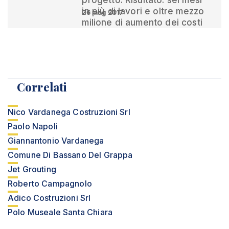
progetto. Risultato: sei mesi
in più di lavori e oltre mezzo
26 mag 2017
milione di aumento dei costi
Correlati
Nico Vardanega Costruzioni Srl
Paolo Napoli
Giannantonio Vardanega
Comune Di Bassano Del Grappa
Jet Grouting
Roberto Campagnolo
Adico Costruzioni Srl
Polo Museale Santa Chiara