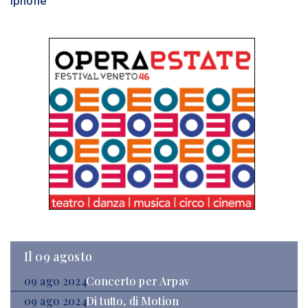
Iphone
Il 09 agosto
09 ago 2024
Concerto per Arpav
09 ago 2024
Di tutto, di Motion