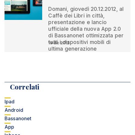
Domani, giovedì 20.12.2012, al
Caffè dei Libri in città,
presentazione e lancio
ufficiale della nuova App 2.0
di Bassanonet ottimizzata per
tutti i dispositivi mobili di
19 dic 2012
ultima generazione
Correlati
Ipad
Android
Bassanonet
App