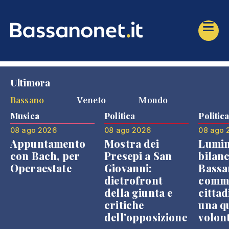
Ultimora
Bassano
Veneto
Mondo
Musica
Politica
Politic
08 ago 2026
08 ago 2026
08 ago 
Appuntamento
Mostra dei
Lumin
con Bach, per
Presepi a San
bilanc
Operaestate
Giovanni:
Bassa
dietrofront
comme
della giunta e
cittad
critiche
una q
dell'opposizione
volon