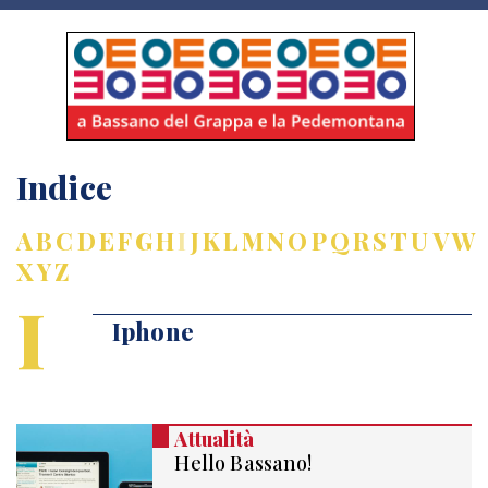
Indice
A
B
C
D
E
F
G
H
I
J
K
L
M
N
O
P
Q
R
S
T
U
V
W
X
Y
Z
I
Iphone
Attualità
Hello Bassano!