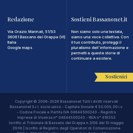
Redazione
Sostieni Bassanonet.it
Via Orazio Marinali, 51/53
Non siamo solo una testata,
36061 Bassano del Grappa (VI)
siamo una voce collettiva. Con
Italia
il tuo contributo, proteggi il
Google maps
pluralismo dell'informazione e
permetti a queste storie di
continuare a esistere.
Sostienici
Copyright © 2009-2026 Bassanonet Tutti i diritti riservati
Bassanonet S.r.l. socio unico - Capitale Sociale € 50.000,00 i.v.
- Codice Fiscale e Partita IVA 04644500243 - Registro
Imprese di Vicenza n° 04644500243 - REA n° 419353
Iscritto al Tribunale di Bassano del Grappa n.3/06 del 10 maggio
2006 | Iscritto al Registro degli Operatori di Comunicazione