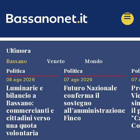
Ultimora
Bassano
Veneto
Mondo
Politica
Politica
Pol
08 ago 2026
07 ago 2026
07 
Luminarie e
Futuro Nazionale
Pr
bilancio a
conferma il
Vi
Bassano:
sostegno
si
commercianti e
all'amministrazione
il 
cittadini verso
Finco
"C
una quota
Co
volontaria