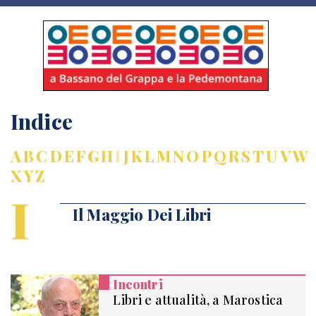
Indice
A
B
C
D
E
F
G
H
I
J
K
L
M
N
O
P
Q
R
S
T
U
V
W
X
Y
Z
I
Il Maggio Dei Libri
Incontri
Libri e attualità, a Marostica