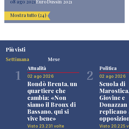
08 ago 2021
EuroDussin 2021
Mostra tutto (24)
Più visti
Settimana
Mese
Attualità
Politica
1
2
02 ago 2026
02 ago 2026
Rondò Brenta, un
Scuola di
quartiere che
Marostica
cambia: «Non
Giovine e
siamo il Bronx di
Donazzan
Bassano, qui si
replicano 
vive bene»
opposizio
Visto 23.231 volte
Visto 20.225 v