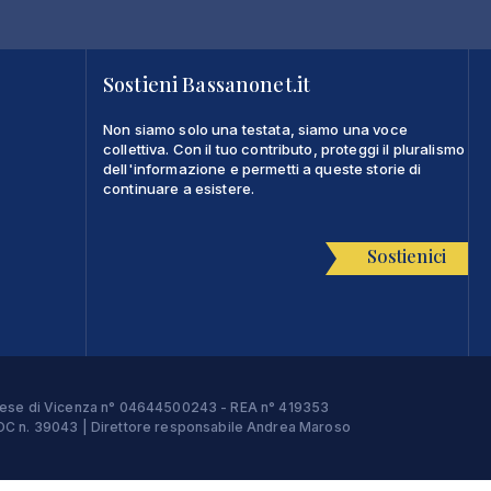
Sostieni Bassanonet.it
Non siamo solo una testata, siamo una voce
collettiva. Con il tuo contributo, proteggi il pluralismo
dell'informazione e permetti a queste storie di
continuare a esistere.
Sostienici
Imprese di Vicenza n° 04644500243 - REA n° 419353
e ROC n. 39043 | Direttore responsabile Andrea Maroso