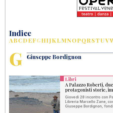
Indice
A
B
C
D
E
F
G
H
I
J
K
L
M
N
O
P
Q
R
S
T
U
V
G
Giuseppe Bordignon
Libri
A Palazzo Roberti, d
protagonisti storie, i
Giovedì 28 incontro con Pa
Libreria Marcello Zane, con
Giuseppe Bordignon, fond