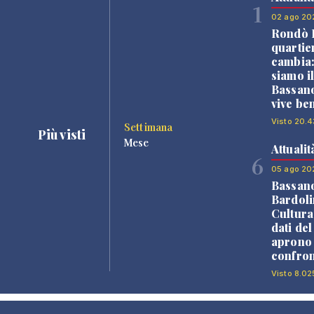
1
02 ago 20
Rondò B
quartie
cambia
siamo i
Bassano
vive be
Visto 20.4
Settimana
Più visti
Mese
Attualit
6
05 ago 20
Bassan
Bardoli
Cultura
dati de
aprono 
confron
Visto 8.02