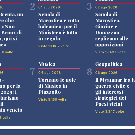
2
3
26
01 ago 2026
02 ago 2026
renta, un
Scuola di
Scuola di
re che
Marostica e rotta
Marostica,
: «Non
balcanica: per il
Giovine e
l Bronx di
Ministero è tutto
Donazzan
, qui si
in regola
replicano alle
ne»
opposizioni
Visto 18.867 volte
36 volte
Visto 17.407 volte
à
Musica
Geopolitica
7
8
26
04 ago 2026
06 ago 2026
o-
Tornano le note
Il Myanmar tra l
no per la
di Musica in
guerra civile e
 2029: i
Piazzotto
gli interessi
l turismo
strategici dei
Visto 5.159 volte
il
Paesi vicini
to veneto
Visto 3.347 volte
5 volte