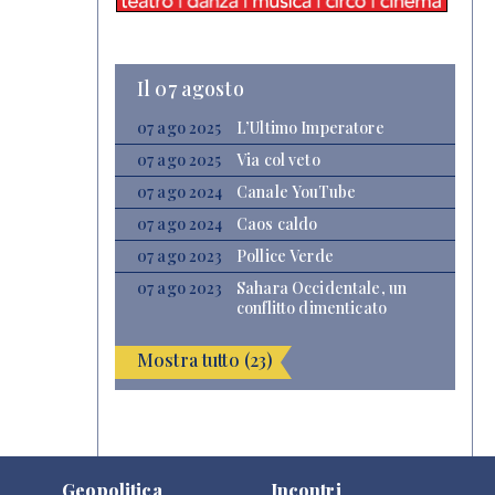
Il 07 agosto
07 ago 2025
L’Ultimo Imperatore
07 ago 2025
Via col veto
07 ago 2024
Canale YouTube
07 ago 2024
Caos caldo
07 ago 2023
Pollice Verde
07 ago 2023
Sahara Occidentale, un
conflitto dimenticato
Mostra tutto (23)
Geopolitica
Incontri