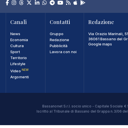
Canali
Contatti
Redazione
News
Gruppo
Via Orazio Marinali, 5
36061 Bassano del Gra
Economia
Redazione
Google maps
Cultura
Pubblicità
Sport
Lavora con noi
Territorio
Lifestyle
NEW
Video
Argomenti
Bassanonet S.r.l. socio unico - Capitale Sociale
Iscritto al Tribunale di Bassano del Grappa n.3/06 d