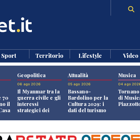
Sport
Territorio
Lifestyle
Video
Geopolitica
Attualità
Musica
06 ago 2026
05 ago 2026
04 ago 202
Il Myanmar tra la
Bassano-
Tornano 
e 70
guerra civile e gli
Bardolino per la
di Music
no il
interessi
Cultura 2029: i
Piazzott
"Casa
strategici dei
dati del turismo
Paesi vicini
aprono il
confronto veneto