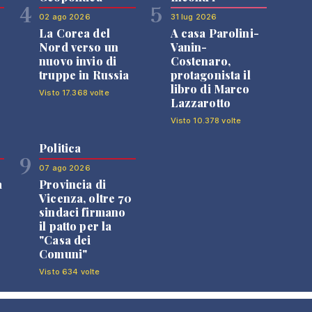
4
5
02 ago 2026
31 lug 2026
La Corea del
A casa Parolini-
Nord verso un
Vanin-
nuovo invio di
Costenaro,
truppe in Russia
protagonista il
libro di Marco
Visto 17.368 volte
Lazzarotto
Visto 10.378 volte
Politica
9
07 ago 2026
a
Provincia di
Vicenza, oltre 70
sindaci firmano
il patto per la
"Casa dei
Comuni"
Visto 634 volte