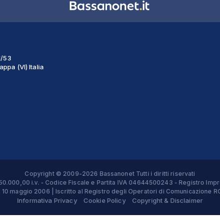
1/53
ppa (VI) Italia
Copyright © 2009-2026 Bassanonet Tutti i diritti riservati
 € 50.000,00 i.v. - Codice Fiscale e Partita IVA 04644500243 - Registro 
el 10 maggio 2006 | Iscritto al Registro degli Operatori di Comunicazion
Informativa Privacy
Cookie Policy
Copyright & Disclaimer