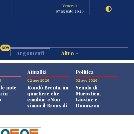
Venerdì
07 agosto 2026
NEW
Argomenti
Altro
Attualità
Politica
6
02 ago 2026
02 ago 2026
le note
Rondò Brenta, un
Scuola di
a in
quartiere che
Marostica,
o
cambia: «Non
Giovine e
siamo il Bronx di
Donazzan
Bassano, qui si
replicano alle
vive bene»
opposizioni