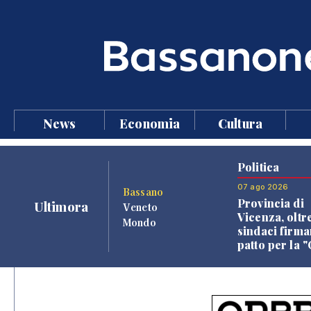
News
Economia
Cultura
Politica
07 ago 2026
Bassano
Provincia di
Ultimora
Veneto
Vicenza, oltr
Mondo
sindaci firma
patto per la 
dei Comuni"