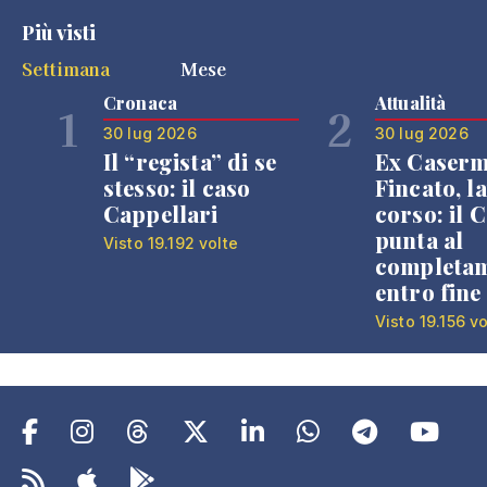
Più visti
Settimana
Mese
Cronaca
Attualità
1
2
30 lug 2026
30 lug 2026
Il “regista” di se
Ex Caser
stesso: il caso
Fincato, la
Cappellari
corso: il
punta al
Visto 19.192 volte
completa
entro fine
Visto 19.156 vo