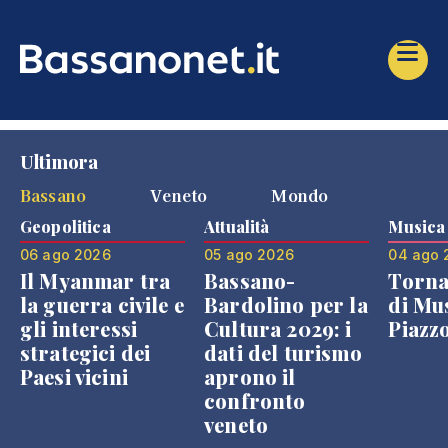
Ultimora
Bassano
Veneto
Mondo
Geopolitica
Attualità
Musica
06 ago 2026
05 ago 2026
04 ago 
Il Myanmar tra
Bassano-
Torna
la guerra civile e
Bardolino per la
di Mus
gli interessi
Cultura 2029: i
Piazz
strategici dei
dati del turismo
Paesi vicini
aprono il
confronto
veneto