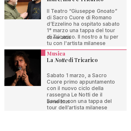
Il Teatro “Giuseppe Gnoato”
di Sacro Cuore di Romano
d’Ezzelino ha ospitato sabato
1° marzo una tappa del tour
di Tricarico. Il nostro a tu per
02 mar 2025
tu con l'artista milanese
Musica
La
Notte
di Tricarico
Sabato 1 marzo, a Sacro
Cuore primo appuntamento
con il nuovo ciclo della
rassegna Le Notti de il
Bandito con una tappa del
20 feb 2025
tour dell’artista milanese