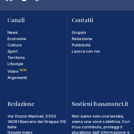
Canali
Contatti
News
Gruppo
Economia
Redazione
Cultura
Pubblicità
Sport
Lavora con noi
Territorio
Lifestyle
NEW
Video
Argomenti
Redazione
Sostieni Bassanonet.it
Via Orazio Marinali, 51/53
Non siamo solo una testata,
36061 Bassano del Grappa (VI)
siamo una voce collettiva. Con
Italia
il tuo contributo, proteggi il
Google maps
pluralismo dell'informazione e