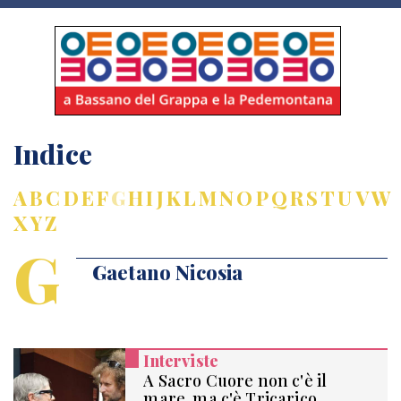
Indice
A
B
C
D
E
F
G
H
I
J
K
L
M
N
O
P
Q
R
S
T
U
V
W
X
Y
Z
G
Gaetano Nicosia
Interviste
A Sacro Cuore non c'è il
mare, ma c'è Tricarico