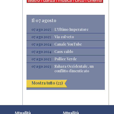
Il 07 agosto
07 ago 2025
L’Ultimo Imperatore
07 ago 2025
Via col veto
07 ago 2024
Canale YouTube
07 ago 2024
Caos caldo
07 ago 2023
Pollice Verde
07 ago 2023
Sahara Occidentale, un
conflitto dimenticato
Mostra tutto (23)
Attualità
Attualità