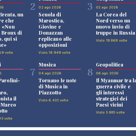
2
3
26
02 ago 2026
02 ago 2026
renta, un
Scuola di
La Corea del
re che
Marostica,
Nord verso un
: «Non
Giovine e
nuovo invio di
l Bronx di
Donazzan
truppe in Russia
, qui si
replicano alle
Visto 19.869 volte
ne»
opposizioni
59 volte
Visto 19.949 volte
i
Musica
Geopolitica
7
8
6
04 ago 2026
06 ago 2026
Parolini-
Tornano le note
Il Myanmar tra l
di Musica in
guerra civile e
ro,
Piazzotto
gli interessi
nista il
strategici dei
Visto 6.432 volte
i Marco
Paesi vicini
tto
Visto 5.885 volte
93 volte