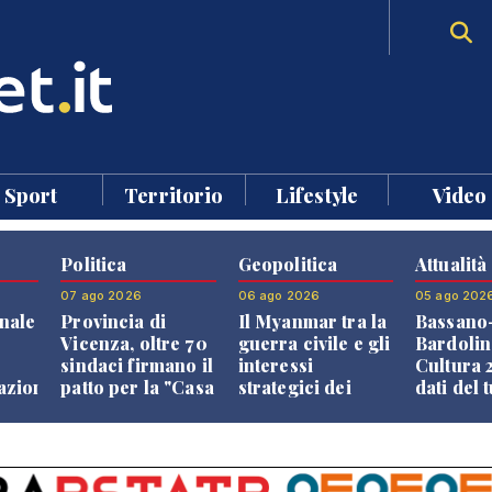
Sport
Territorio
Lifestyle
Video
Politica
Geopolitica
Attualità
07 ago 2026
06 ago 2026
05 ago 202
nale
Provincia di
Il Myanmar tra la
Bassano
Vicenza, oltre 70
guerra civile e gli
Bardolin
sindaci firmano il
interessi
Cultura 2
razione
patto per la "Casa
strategici dei
dati del 
dei Comuni"
Paesi vicini
aprono i
confront