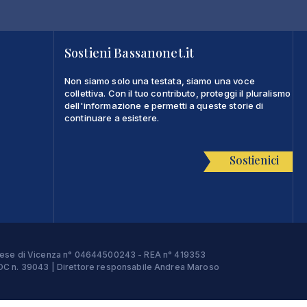
Sostieni Bassanonet.it
Non siamo solo una testata, siamo una voce
collettiva. Con il tuo contributo, proteggi il pluralismo
dell'informazione e permetti a queste storie di
continuare a esistere.
Sostienici
Imprese di Vicenza n° 04644500243 - REA n° 419353
e ROC n. 39043 | Direttore responsabile Andrea Maroso