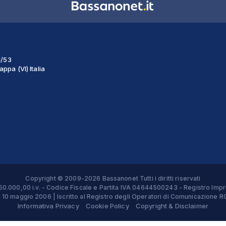
1/53
ppa (VI) Italia
Copyright © 2009-2026 Bassanonet Tutti i diritti riservati
 € 50.000,00 i.v. - Codice Fiscale e Partita IVA 04644500243 - Registro 
el 10 maggio 2006 | Iscritto al Registro degli Operatori di Comunicazion
Informativa Privacy
Cookie Policy
Copyright & Disclaimer