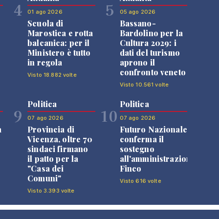
4
5
01 ago 2026
05 ago 2026
Scuola di
Bassano-
Marostica e rotta
Bardolino per la
balcanica: per il
Cultura 2029: i
Ministero è tutto
dati del turismo
in regola
aprono il
confronto veneto
Visto 18.882 volte
Visto 10.561 volte
Politica
Politica
9
10
07 ago 2026
07 ago 2026
a
Provincia di
Futuro Nazionale
Vicenza, oltre 70
conferma il
sindaci firmano
sostegno
il patto per la
all'amministrazione
"Casa dei
Finco
Comuni"
Visto 616 volte
Visto 3.393 volte