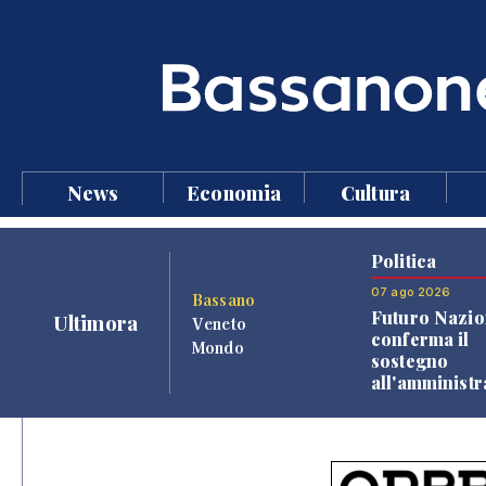
News
Economia
Cultura
Politica
07 ago 2026
Bassano
Futuro Nazio
Ultimora
Veneto
conferma il
Mondo
sostegno
all'amminist
Finco