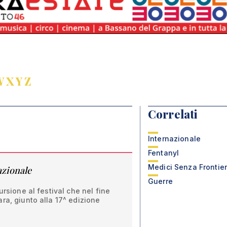
W
X
Y
Z
Correlati
Internazionale
Fentanyl
Medici Senza Frontie
azionale
Guerre
ursione al festival che nel fine
ra, giunto alla 17^ edizione