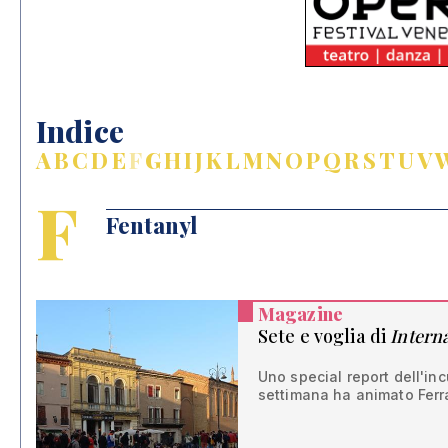
Indice
A
B
C
D
E
F
G
H
I
J
K
L
M
N
O
P
Q
R
S
T
U
V
F
Fentanyl
Magazine
Sete e voglia di
Intern
Uno special report dell'inc
settimana ha animato Ferra