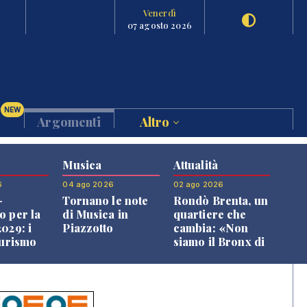
Venerdì
07 agosto 2026
NEW
Argomenti
Altro
Musica
Attualità
6
04 ago 2026
02 ago 2026
-
Tornano le note
Rondò Brenta, un
o per la
di Musica in
quartiere che
029: i
Piazzotto
cambia: «Non
turismo
siamo il Bronx di
l
Bassano, qui si
o veneto
vive bene»