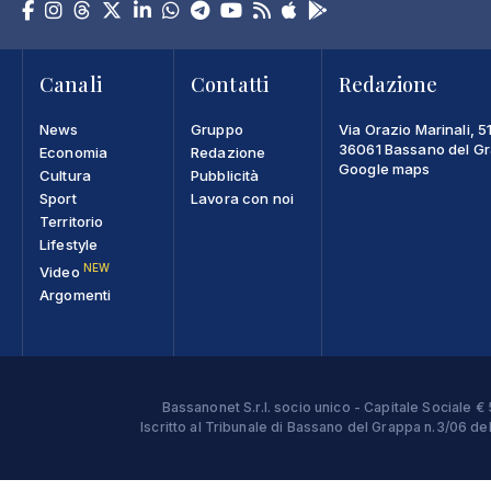
Canali
Contatti
Redazione
News
Gruppo
Via Orazio Marinali, 5
36061 Bassano del Gra
Economia
Redazione
Google maps
Cultura
Pubblicità
Sport
Lavora con noi
Territorio
Lifestyle
NEW
Video
Argomenti
Bassanonet S.r.l. socio unico - Capitale Sociale
Iscritto al Tribunale di Bassano del Grappa n.3/06 d