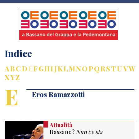
Indice
A
B
C
D
E
F
G
H
I
J
K
L
M
N
O
P
Q
R
S
T
U
V
W
X
Y
Z
E
Eros Ramazzotti
Attualità
Bassano?
Nun ce sta