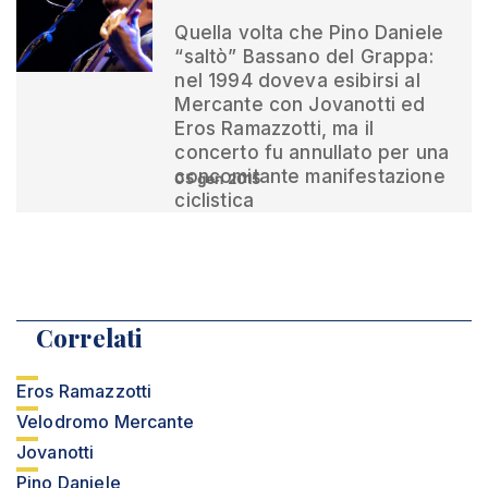
Quella volta che Pino Daniele
“saltò” Bassano del Grappa:
nel 1994 doveva esibirsi al
Mercante con Jovanotti ed
Eros Ramazzotti, ma il
concerto fu annullato per una
concomitante manifestazione
05 gen 2015
ciclistica
Correlati
Eros Ramazzotti
Velodromo Mercante
Jovanotti
Pino Daniele