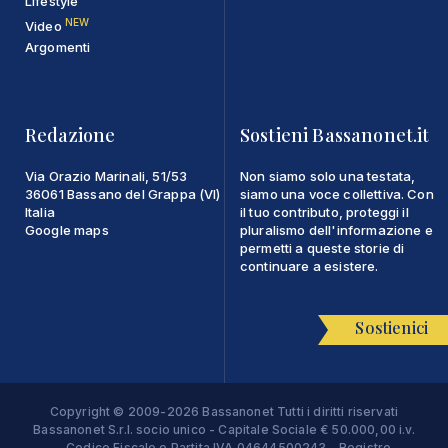
Lifestyle
NEW
Video
Argomenti
Redazione
Sostieni Bassanonet.it
Via Orazio Marinali, 51/53
Non siamo solo una testata,
36061 Bassano del Grappa (VI)
siamo una voce collettiva. Con
Italia
il tuo contributo, proteggi il
Google maps
pluralismo dell'informazione e
permetti a queste storie di
continuare a esistere.
Sostienici
Copyright © 2009-2026 Bassanonet Tutti i diritti riservati
Bassanonet S.r.l. socio unico - Capitale Sociale € 50.000,00 i.v.
- Codice Fiscale e Partita IVA 04644500243 - Registro