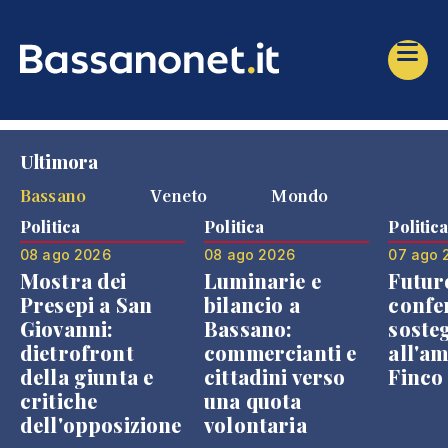
Ultimora
Bassano
Veneto
Mondo
Politica
Politica
Politic
08 ago 2026
08 ago 2026
07 ago 
Mostra dei
Luminarie e
Futur
Presepi a San
bilancio a
confe
Giovanni:
Bassano:
soste
dietrofront
commercianti e
all'a
della giunta e
cittadini verso
Finco
critiche
una quota
dell'opposizione
volontaria