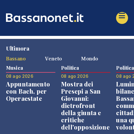
Ultimora
Bassano
Veneto
Mondo
Musica
Politica
Politic
08 ago 2026
08 ago 2026
08 ago 
Appuntamento
Mostra dei
Lumin
con Bach, per
Presepi a San
bilanc
Operaestate
Giovanni:
Bassa
dietrofront
comme
della giunta e
cittad
critiche
una q
dell'opposizione
volon