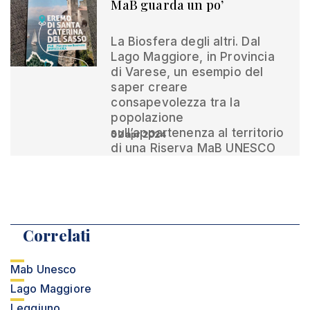
MaB guarda un po’
La Biosfera degli altri. Dal
Lago Maggiore, in Provincia
di Varese, un esempio del
saper creare
consapevolezza tra la
popolazione
sull’appartenenza al territorio
02 apr 2024
di una Riserva MaB UNESCO
Correlati
Mab Unesco
Lago Maggiore
Leggiuno