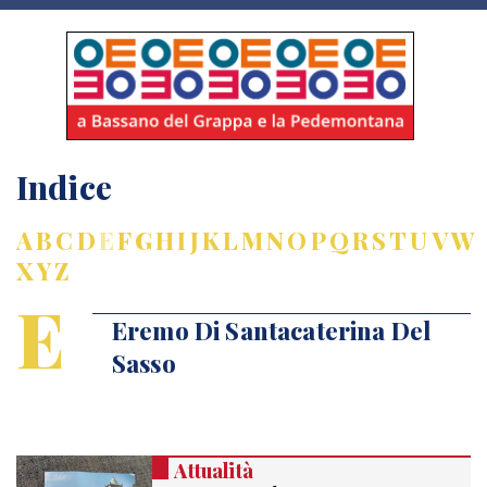
Indice
A
B
C
D
E
F
G
H
I
J
K
L
M
N
O
P
Q
R
S
T
U
V
W
X
Y
Z
E
Eremo Di Santacaterina Del
Sasso
Attualità