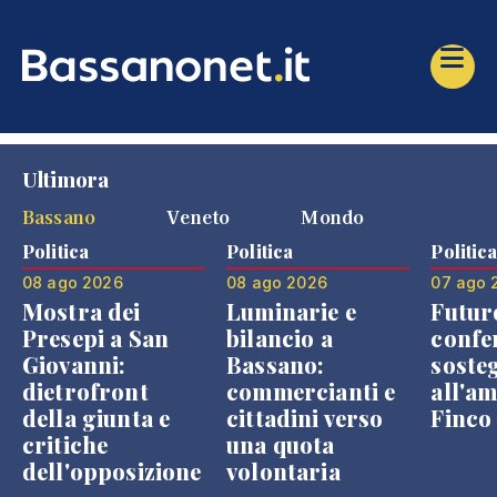
Ultimora
Bassano
Veneto
Mondo
Politica
Politica
Politic
08 ago 2026
08 ago 2026
07 ago 
Mostra dei
Luminarie e
Futur
Presepi a San
bilancio a
confe
Giovanni:
Bassano:
soste
dietrofront
commercianti e
all'a
della giunta e
cittadini verso
Finco
critiche
una quota
dell'opposizione
volontaria