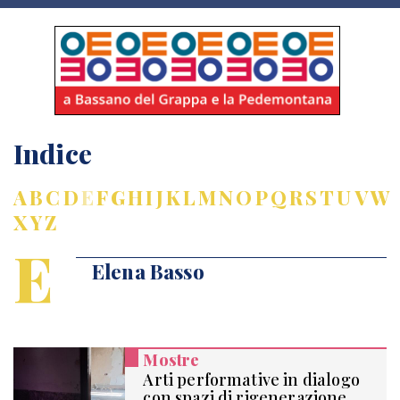
Indice
A
B
C
D
E
F
G
H
I
J
K
L
M
N
O
P
Q
R
S
T
U
V
W
X
Y
Z
E
Elena Basso
Mostre
Arti performative in dialogo
con spazi di rigenerazione