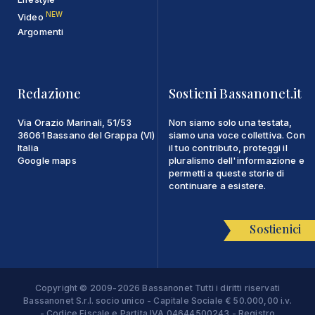
NEW
Video
Argomenti
Redazione
Sostieni Bassanonet.it
Via Orazio Marinali, 51/53
Non siamo solo una testata,
36061 Bassano del Grappa (VI)
siamo una voce collettiva. Con
Italia
il tuo contributo, proteggi il
Google maps
pluralismo dell'informazione e
permetti a queste storie di
continuare a esistere.
Sostienici
Copyright © 2009-2026 Bassanonet Tutti i diritti riservati
Bassanonet S.r.l. socio unico - Capitale Sociale € 50.000,00 i.v.
- Codice Fiscale e Partita IVA 04644500243 - Registro