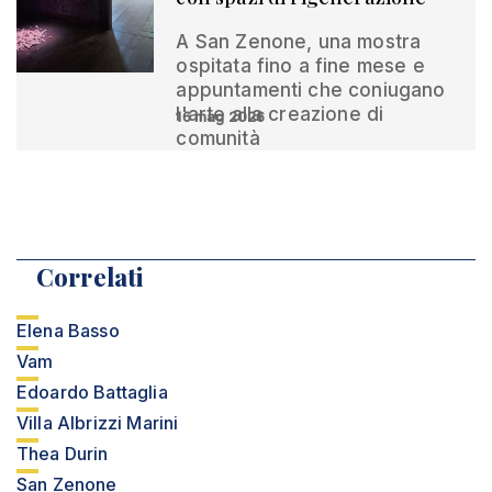
A San Zenone, una mostra
ospitata fino a fine mese e
appuntamenti che coniugano
l'arte alla creazione di
16 mag 2026
comunità
Correlati
Elena Basso
Vam
Edoardo Battaglia
Villa Albrizzi Marini
Thea Durin
San Zenone