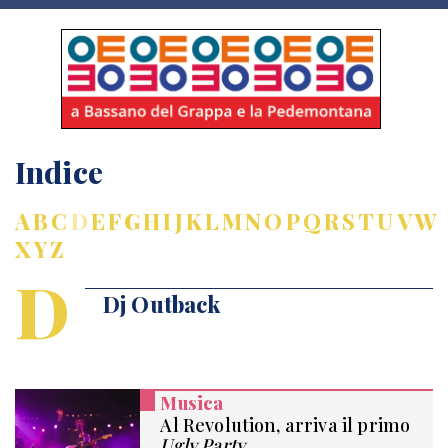
Indice
A
B
C
D
E
F
G
H
I
J
K
L
M
N
O
P
Q
R
S
T
U
V
W
X
Y
Z
D
Dj Outback
Musica
Al Revolution, arriva il primo
Ugly Party