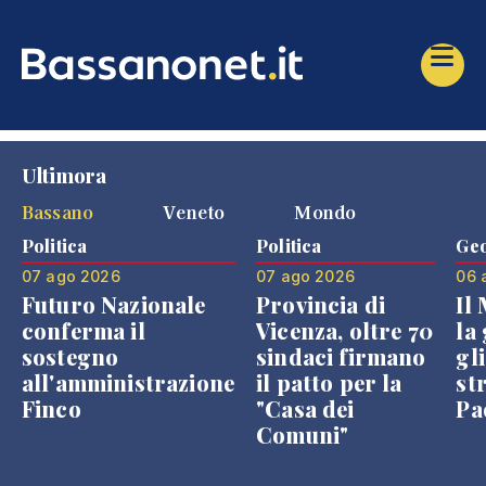
Ultimora
Bassano
Veneto
Mondo
Politica
Politica
Geo
07 ago 2026
07 ago 2026
06 
Futuro Nazionale
Provincia di
Il
conferma il
Vicenza, oltre 70
la 
sostegno
sindaci firmano
gli
all'amministrazione
il patto per la
st
Finco
"Casa dei
Pae
Comuni"