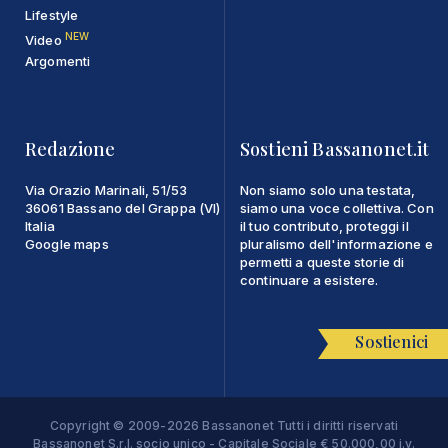
Lifestyle
NEW
Video
Argomenti
Redazione
Sostieni Bassanonet.it
Via Orazio Marinali, 51/53
Non siamo solo una testata,
36061 Bassano del Grappa (VI)
siamo una voce collettiva. Con
Italia
il tuo contributo, proteggi il
Google maps
pluralismo dell'informazione e
permetti a queste storie di
continuare a esistere.
Sostienici
Copyright © 2009-2026 Bassanonet Tutti i diritti riservati
Bassanonet S.r.l. socio unico - Capitale Sociale € 50.000,00 i.v.