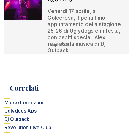
Venerdì 17 aprile, a
Colceresa, il penultimo
appuntamento della stagione
25-26 di Uglydogs è in festa,
con ospiti speciali Alex
Fernet e la musica di Dj
12 apr 2026
Outback
Correlati
Marco Lorenzoni
Uglydogs Aps
Dj Outback
Revolution Live Club