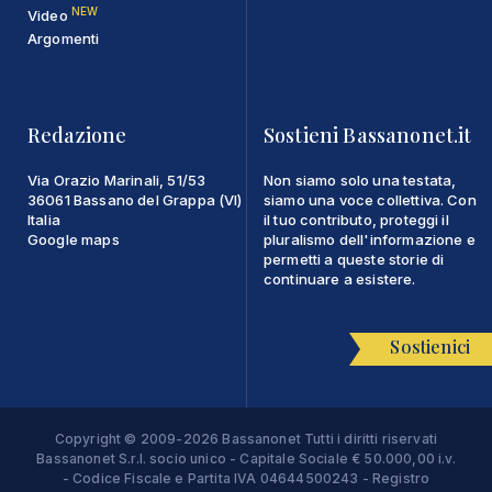
NEW
Video
Argomenti
Redazione
Sostieni Bassanonet.it
Via Orazio Marinali, 51/53
Non siamo solo una testata,
36061 Bassano del Grappa (VI)
siamo una voce collettiva. Con
Italia
il tuo contributo, proteggi il
Google maps
pluralismo dell'informazione e
permetti a queste storie di
continuare a esistere.
Sostienici
Copyright © 2009-2026 Bassanonet Tutti i diritti riservati
Bassanonet S.r.l. socio unico - Capitale Sociale € 50.000,00 i.v.
- Codice Fiscale e Partita IVA 04644500243 - Registro