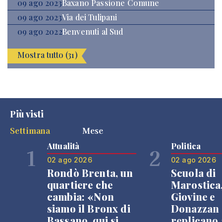
09 ago 2023
Baxano Passione Comune
09 ago 2023
Via dei Tulipani
09 ago 2022
Benvenuti al Sud
Mostra tutto (31)
Più visti
Settimana
Mese
Attualità
Politica
1
2
02 ago 2026
02 ago 2026
Rondò Brenta, un
Scuola di
quartiere che
Marostica
cambia: «Non
Giovine e
siamo il Bronx di
Donazzan
Bassano, qui si
replicano 