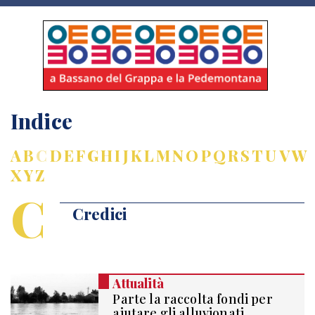
Indice
A
B
C
D
E
F
G
H
I
J
K
L
M
N
O
P
Q
R
S
T
U
V
W
X
Y
Z
C
Credici
Attualità
Parte la raccolta fondi per
aiutare gli alluvionati