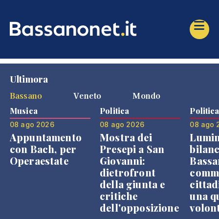
Ultimora
Bassano
Veneto
Mondo
Musica
Politica
Politic
08 ago 2026
08 ago 2026
08 ago 
Appuntamento
Mostra dei
Lumin
con Bach, per
Presepi a San
bilanc
Operaestate
Giovanni:
Bassa
dietrofront
comme
della giunta e
cittad
critiche
una q
dell'opposizione
volon