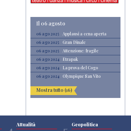
Il 06 agosto
06 ago 2025
Applausi a cena aperta
06 ago 2025
Gran Dinale
06 ago 2025
Attenzione: fragile
06 ago 2024
Etrapak
06 ago 2024
La prova del Cogo
06 ago 2024
Olympique San Vito
Mostra tutto (16)
Attualità
Geopolitica