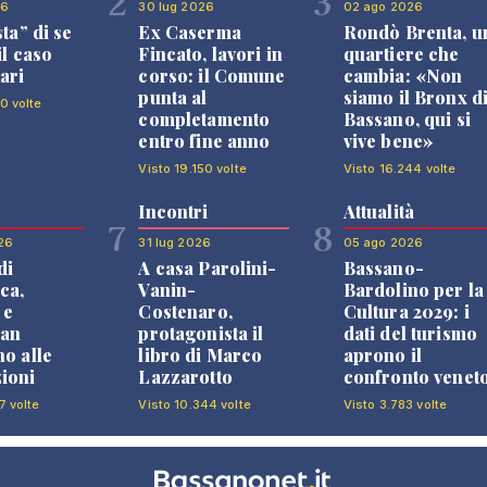
2
3
26
30 lug 2026
02 ago 2026
sta” di se
Ex Caserma
Rondò Brenta, u
il caso
Fincato, lavori in
quartiere che
ari
corso: il Comune
cambia: «Non
punta al
siamo il Bronx d
0 volte
completamento
Bassano, qui si
entro fine anno
vive bene»
Visto 19.150 volte
Visto 16.244 volte
Incontri
Attualità
7
8
26
31 lug 2026
05 ago 2026
di
A casa Parolini-
Bassano-
ca,
Vanin-
Bardolino per la
 e
Costenaro,
Cultura 2029: i
an
protagonista il
dati del turismo
no alle
libro di Marco
aprono il
ioni
Lazzarotto
confronto venet
7 volte
Visto 10.344 volte
Visto 3.783 volte