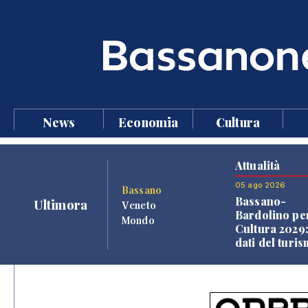
News
Economia
Cultura
Attualità
05 ago 2026
Bassano
Bassano-
Ultimora
Veneto
Bardolino per
Mondo
Cultura 2029:
dati del turi
aprono il
confronto ve