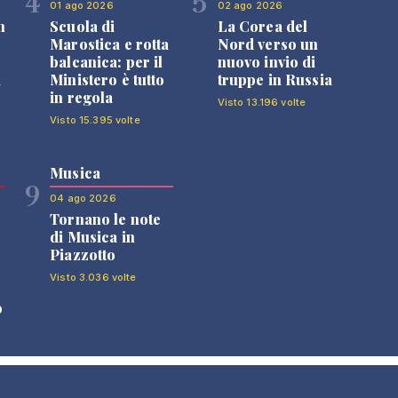
4
5
01 ago 2026
02 ago 2026
n
Scuola di
La Corea del
Marostica e rotta
Nord verso un
balcanica: per il
nuovo invio di
i
Ministero è tutto
truppe in Russia
in regola
Visto 13.196 volte
Visto 15.395 volte
Musica
9
04 ago 2026
Tornano le note
di Musica in
Piazzotto
Visto 3.036 volte
o