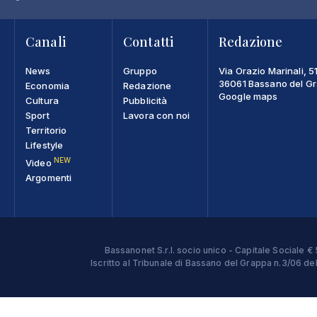
Canali
Contatti
Redazione
News
Gruppo
Via Orazio Marinali, 5
36061 Bassano del Gra
Economia
Redazione
Google maps
Cultura
Pubblicità
Sport
Lavora con noi
Territorio
Lifestyle
NEW
Video
Argomenti
Bassanonet S.r.l. socio unico - Capitale Sociale
Iscritto al Tribunale di Bassano del Grappa n.3/06 d