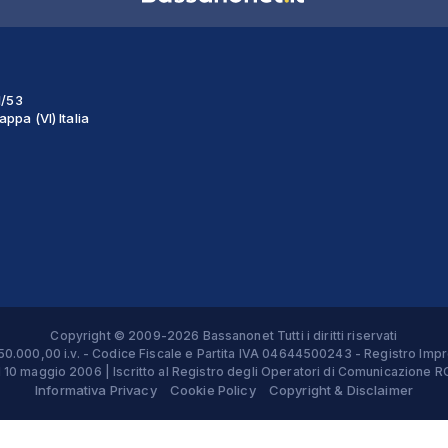
1/53
ppa (VI) Italia
Copyright © 2009-2026 Bassanonet Tutti i diritti riservati
 € 50.000,00 i.v. - Codice Fiscale e Partita IVA 04644500243 - Registro 
el 10 maggio 2006 | Iscritto al Registro degli Operatori di Comunicazion
Informativa Privacy
Cookie Policy
Copyright & Disclaimer