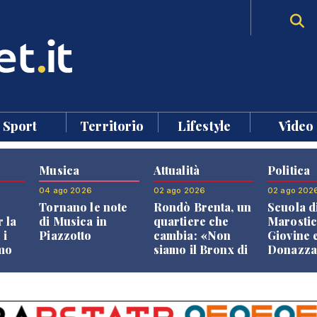
Sport
Territorio
Lifestyle
Video
Musica
Attualità
Politica
04 ago 2026
02 ago 2026
02 ago 202
Tornano le note
Rondò Brenta, un
Scuola d
 la
di Musica in
quartiere che
Marostic
 i
Piazzotto
cambia: «Non
Giovine 
smo
siamo il Bronx di
Donazz
Bassano, qui si
replican
neto
vive bene»
opposizi