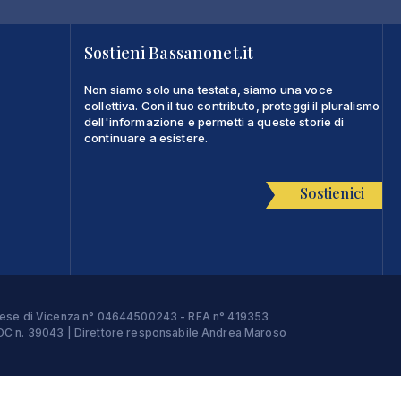
Sostieni Bassanonet.it
Non siamo solo una testata, siamo una voce
collettiva. Con il tuo contributo, proteggi il pluralismo
dell'informazione e permetti a queste storie di
continuare a esistere.
Sostienici
Imprese di Vicenza n° 04644500243 - REA n° 419353
e ROC n. 39043 | Direttore responsabile Andrea Maroso