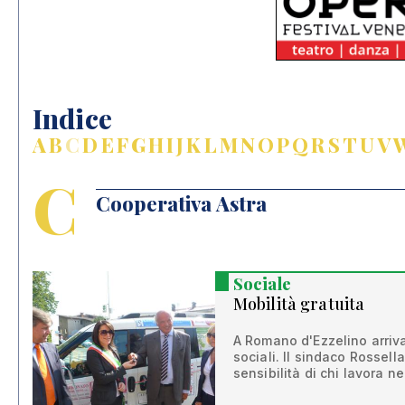
Indice
A
B
C
D
E
F
G
H
I
J
K
L
M
N
O
P
Q
R
S
T
U
V
C
Cooperativa Astra
Sociale
Mobilità gratuita
A Romano d'Ezzelino arriv
sociali. Il sindaco Rossell
sensibilità di chi lavora ne