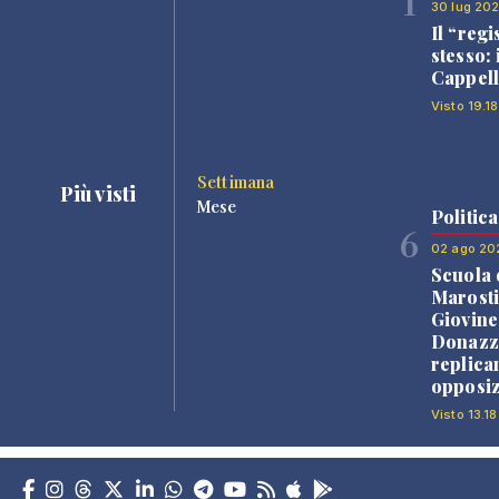
1
30 lug 20
Il “regi
stesso: 
Cappell
Visto 19.18
Settimana
Più visti
Mese
Politica
6
02 ago 20
Scuola 
Marosti
Giovine
Donazz
replica
opposiz
Visto 13.18