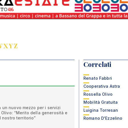
W
X
Y
Z
Correlati
Renato Fabbri
Cooperativa Astra
Rossella Olivo
Mobilità Gratuita
a un nuovo mezzo per i servizi
Luigina Torresan
a Olivo: “Merito della generosità e
l nostro territorio”
Romano D'Ezzelino