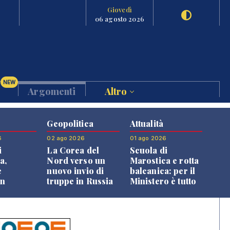
Giovedì
06 agosto 2026
NEW
Argomenti
Altro
Geopolitica
Attualità
6
02 ago 2026
01 ago 2026
i
La Corea del
Scuola di
a,
Nord verso un
Marostica e rotta
e
nuovo invio di
balcanica: per il
an
truppe in Russia
Ministero è tutto
o alle
in regola
oni