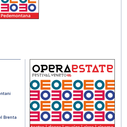
ntani
l Brenta