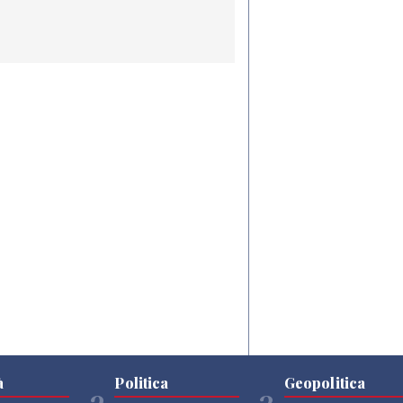
à
Politica
Geopolitica