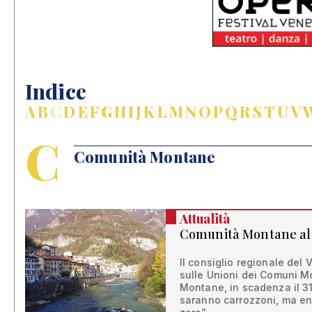
Indice
A
B
C
D
E
F
G
H
I
J
K
L
M
N
O
P
Q
R
S
T
U
V
C
Comunità Montane
Attualità
Comunità Montane al
Il consiglio regionale del
sulle Unioni dei Comuni M
Montane, in scadenza il 3
saranno carrozzoni, ma en