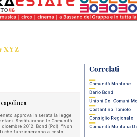
W
X
Y
Z
Correlati
Comunità Montane
Dario Bond
Unioni Dei Comuni Mo
 capolinea
Costantino Toniolo
 Veneto approva in serata la legge
Consiglio Regionale
ontani. Sostituiranno le Comunità
1 dicembre 2012. Bond (Pdl): “Non
Comunità Montana De
ti che funzioneranno a costo