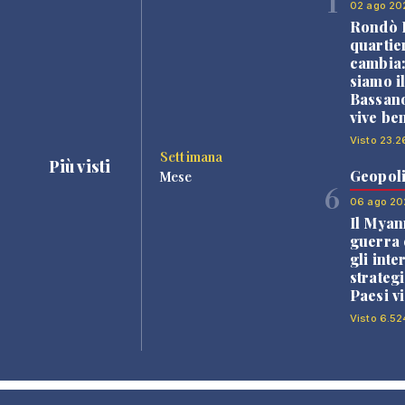
1
02 ago 20
Rondò B
quartie
cambia
siamo i
Bassano
vive be
Visto 23.2
Settimana
Più visti
Geopoli
Mese
6
06 ago 20
Il Myan
guerra c
gli inte
strategi
Paesi vi
Visto 6.52