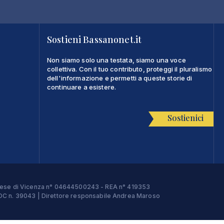
Sostieni Bassanonet.it
Non siamo solo una testata, siamo una voce
collettiva. Con il tuo contributo, proteggi il pluralismo
dell'informazione e permetti a queste storie di
continuare a esistere.
Sostienici
Imprese di Vicenza n° 04644500243 - REA n° 419353
e ROC n. 39043 | Direttore responsabile Andrea Maroso