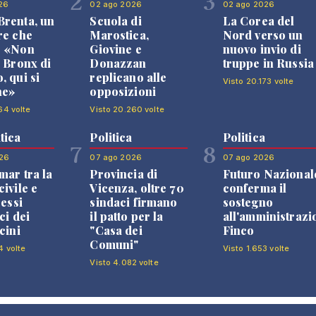
2
3
26
02 ago 2026
02 ago 2026
renta, un
Scuola di
La Corea del
re che
Marostica,
Nord verso un
: «Non
Giovine e
nuovo invio di
l Bronx di
Donazzan
truppe in Russia
, qui si
replicano alle
Visto 20.173 volte
ne»
opposizioni
64 volte
Visto 20.260 volte
tica
Politica
Politica
7
8
26
07 ago 2026
07 ago 2026
mar tra la
Provincia di
Futuro Nazional
ivile e
Vicenza, oltre 70
conferma il
ressi
sindaci firmano
sostegno
ci dei
il patto per la
all'amministrazi
cini
"Casa dei
Finco
Comuni"
4 volte
Visto 1.653 volte
Visto 4.082 volte