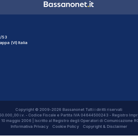
1/53
ppa (VI) Italia
Copyright © 2009-2026 Bassanonet Tutti i diritti riservati
 € 50.000,00 i.v. - Codice Fiscale e Partita IVA 04644500243 - Registro 
el 10 maggio 2006 | Iscritto al Registro degli Operatori di Comunicazion
Informativa Privacy
Cookie Policy
Copyright & Disclaimer