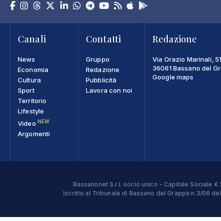
Canali
Contatti
Redazione
News
Gruppo
Via Orazio Marinali, 5
36061 Bassano del Gra
Economia
Redazione
Google maps
Cultura
Pubblicità
Sport
Lavora con noi
Territorio
Lifestyle
NEW
Video
Argomenti
Bassanonet S.r.l. socio unico - Capitale Sociale
Iscritto al Tribunale di Bassano del Grappa n.3/06 d