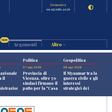
Domenica
09 agosto 2026
NEW
Argomenti
Altro
Politica
Geopolitica
6
07 ago 2026
06 ago 2026
azionale
Provincia di
Il Myanmar tra la
 il
Vicenza, oltre 70
guerra civile e gli
o
sindaci firmano il
interessi
nistrazione
patto per la "Casa
strategici dei
dei Comuni"
Paesi vicini