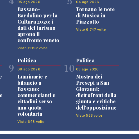
4
5
05 ago 2026
04 ago 2026
Bassano-
Tornano le note
Bardolino per la
di Musica in
Cultura 2029: i
Piazzotto
dati del turismo
Visto 6.747 volte
aprono il
confronto veneto
Visto 11.192 volte
Politica
Politica
9
10
08 ago 2026
08 ago 2026
e
Luminarie e
Mostra dei
bilancio a
Presepi a San
Bassano:
Giovanni:
one
commercianti e
dietrofront della
cittadini verso
giunta e critiche
una quota
dell'opposizione
volontaria
Visto 558 volte
Visto 648 volte