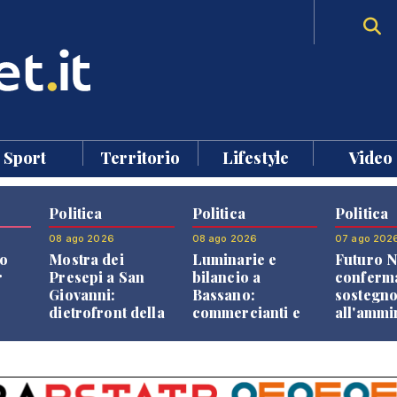
Sport
Territorio
Lifestyle
Video
Politica
Politica
Politica
08 ago 2026
08 ago 2026
07 ago 202
o
Mostra dei
Luminarie e
Futuro N
r
Presepi a San
bilancio a
conferma
Giovanni:
Bassano:
sostegn
dietrofront della
commercianti e
all'ammi
giunta e critiche
cittadini verso
Finco
dell'opposizione
una quota
volontaria