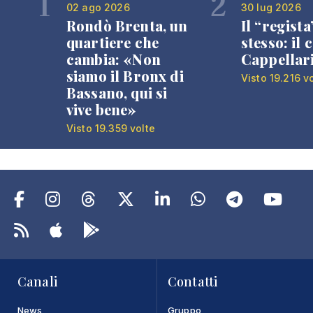
1
2
02 ago 2026
30 lug 2026
Rondò Brenta, un
Il “regista
quartiere che
stesso: il 
cambia: «Non
Cappellar
siamo il Bronx di
Visto 19.216 v
Bassano, qui si
vive bene»
Visto 19.359 volte
Canali
Contatti
News
Gruppo