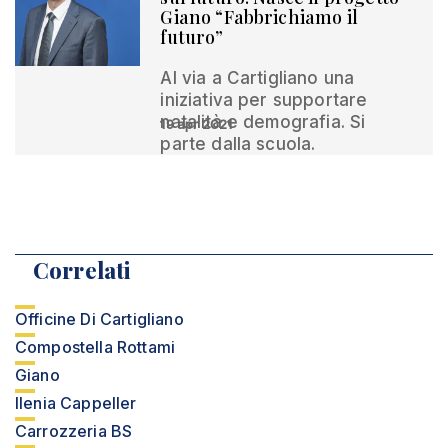
Giano “Fabbrichiamo il
futuro”
Al via a Cartigliano una
iniziativa per supportare
natalità e demografia. Si
19 apr 2021
parte dalla scuola.
Correlati
Officine Di Cartigliano
Compostella Rottami
Giano
Ilenia Cappeller
Carrozzeria BS