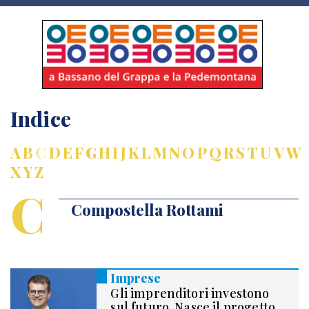
Indice
A
B
C
D
E
F
G
H
I
J
K
L
M
N
O
P
Q
R
S
T
U
V
W
X
Y
Z
C
Compostella Rottami
Imprese
Gli imprenditori investono
sul futuro. Nasce il progetto