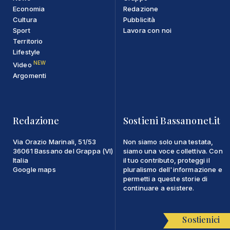
Economia
Redazione
Cultura
Pubblicità
Sport
Lavora con noi
Territorio
Lifestyle
NEW
Video
Argomenti
Redazione
Sostieni Bassanonet.it
Via Orazio Marinali, 51/53
Non siamo solo una testata,
36061 Bassano del Grappa (VI)
siamo una voce collettiva. Con
Italia
il tuo contributo, proteggi il
Google maps
pluralismo dell'informazione e
permetti a queste storie di
continuare a esistere.
Sostienici