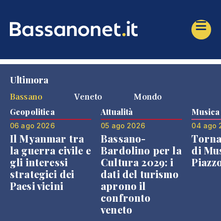
Ultimora
Bassano
Veneto
Mondo
Geopolitica
Attualità
Musica
06 ago 2026
05 ago 2026
04 ago 
Il Myanmar tra
Bassano-
Torna
la guerra civile e
Bardolino per la
di Mus
gli interessi
Cultura 2029: i
Piazz
strategici dei
dati del turismo
Paesi vicini
aprono il
confronto
veneto