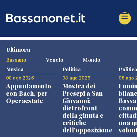
Ultimora
Bassano
Veneto
Mondo
Musica
Politica
Politic
08 ago 2026
08 ago 2026
08 ago 
Appuntamento
Mostra dei
Lumin
con Bach, per
Presepi a San
bilanc
Operaestate
Giovanni:
Bassa
dietrofront
comme
della giunta e
cittad
critiche
una q
dell'opposizione
volon