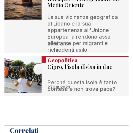
Medio Oriente
La sua vicinanza geografica
al Libano e la sua
appartenenza all'Unione
Europea la rendono assai
allettante per migranti e
25 ott 2024
richiedenti asilo
Geopolitica
Cipro, l’isola divisa in due
Perché questa isola è tanto
27 lug 2023
contesa e non trova pace?
Correlati