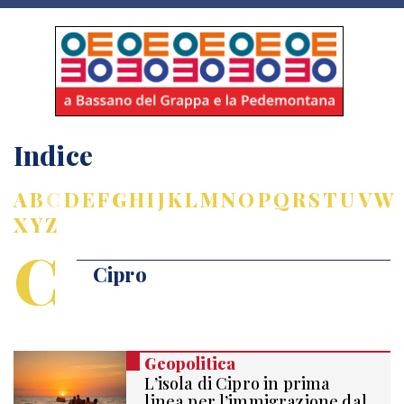
Indice
A
B
C
D
E
F
G
H
I
J
K
L
M
N
O
P
Q
R
S
T
U
V
W
X
Y
Z
C
Cipro
Geopolitica
L’isola di Cipro in prima
linea per l’immigrazione dal