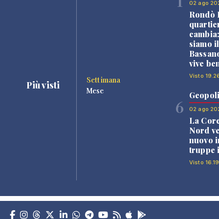
1
02 ago 20
Rondò B
quartie
cambia
siamo i
Bassano
vive be
Visto 19.2
Settimana
Più visti
Mese
Geopoli
6
02 ago 20
La Core
Nord v
nuovo i
truppe 
Visto 16.1