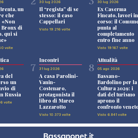
2
3
26
30 lug 2026
30 lug 2026
renta, un
Il “regista” di se
Ex Caserma
re che
stesso: il caso
Fincato, lavori i
: «Non
Cappellari
corso: il Comun
l Bronx di
punta al
Visto 19.216 volte
, qui si
completamento
ne»
entro fine anno
60 volte
Visto 19.167 volte
tica
Incontri
Attualità
7
8
26
31 lug 2026
05 ago 2026
a del
A casa Parolini-
Bassano-
erso un
Vanin-
Bardolino per la
nvio di
Costenaro,
Cultura 2029: i
in Russia
protagonista il
dati del turismo
libro di Marco
aprono il
96 volte
Lazzarotto
confronto venet
Visto 10.373 volte
Visto 6.841 volte