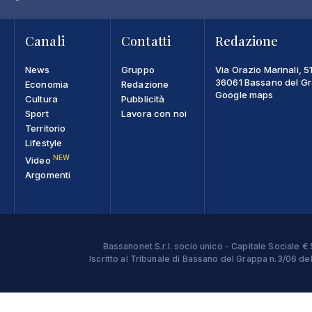
Canali
Contatti
Redazione
News
Gruppo
Via Orazio Marinali, 5
36061 Bassano del Gra
Economia
Redazione
Google maps
Cultura
Pubblicità
Sport
Lavora con noi
Territorio
Lifestyle
NEW
Video
Argomenti
Bassanonet S.r.l. socio unico - Capitale Sociale
Iscritto al Tribunale di Bassano del Grappa n.3/06 d