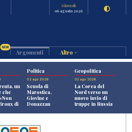
Giovedì
06 agosto 2026
NEW
Argomenti
Altro
Politica
Geopolitica
6
02 ago 2026
02 ago 2026
enta, un
Scuola di
La Corea del
e che
Marostica,
Nord verso un
 «Non
Giovine e
nuovo invio di
 Bronx di
Donazzan
truppe in Russia
 qui si
replicano alle
e»
opposizioni