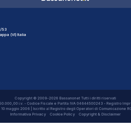
1/53
ppa (VI) Italia
Copyright © 2009-2026 Bassanonet Tutti i diritti riservati
 € 50.000,00 i.v. - Codice Fiscale e Partita IVA 04644500243 - Registro 
el 10 maggio 2006 | Iscritto al Registro degli Operatori di Comunicazion
Informativa Privacy
Cookie Policy
Copyright & Disclaimer