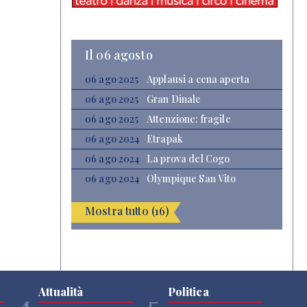
Il 06 agosto
06 ago 2025
Applausi a cena aperta
06 ago 2025
Gran Dinale
06 ago 2025
Attenzione: fragile
06 ago 2024
Etrapak
06 ago 2024
La prova del Cogo
06 ago 2024
Olympique San Vito
Mostra tutto (16)
Attualità
Politica