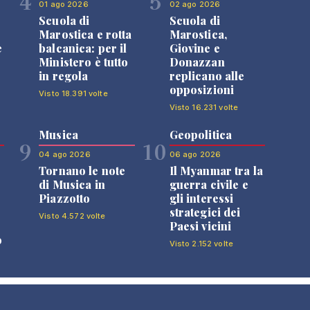
4
5
01 ago 2026
02 ago 2026
Scuola di
Scuola di
n
Marostica e rotta
Marostica,
e
balcanica: per il
Giovine e
Ministero è tutto
Donazzan
in regola
replicano alle
opposizioni
Visto 18.391 volte
Visto 16.231 volte
Musica
Geopolitica
9
10
04 ago 2026
06 ago 2026
Tornano le note
Il Myanmar tra la
di Musica in
guerra civile e
Piazzotto
gli interessi
strategici dei
Visto 4.572 volte
Paesi vicini
o
Visto 2.152 volte