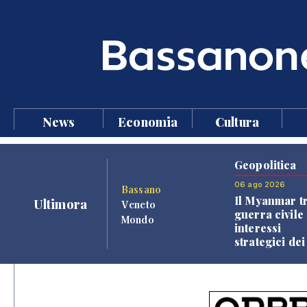
News
Economia
Cultura
Geopolitica
06 ago 2026
Bassano
Il Myanmar tr
Ultimora
Veneto
guerra civile 
Mondo
interessi
strategici dei
Paesi vicini