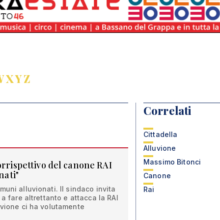
W
X
Y
Z
Correlati
Cittadella
Alluvione
Massimo Bitonci
orrispettivo del canone RAI
nati"
Canone
uni alluvionati. Il sindaco invita
Rai
 a fare altrettanto e attacca la RAI
uvione ci ha volutamente