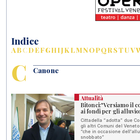
Indice
A
B
C
D
E
F
G
H
I
J
K
L
M
N
O
P
Q
R
S
T
U
V
C
Canone
Attualità
Bitonci:“Versiamo il c
ai fondi per gli alluvio
Cittadella “adotta” due Com
gli altri Comuni del Veneto
“che in occasione dell'all
snobbato”