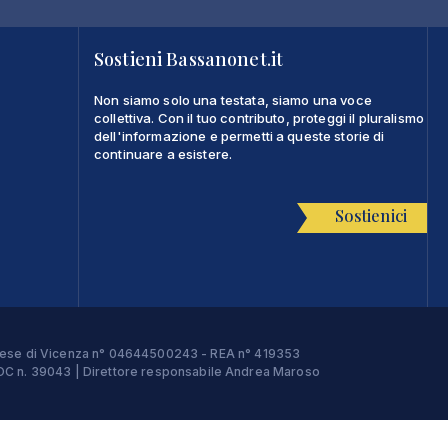
Sostieni Bassanonet.it
Non siamo solo una testata, siamo una voce
collettiva. Con il tuo contributo, proteggi il pluralismo
dell'informazione e permetti a queste storie di
continuare a esistere.
Sostienici
Imprese di Vicenza n° 04644500243 - REA n° 419353
e ROC n. 39043 | Direttore responsabile Andrea Maroso