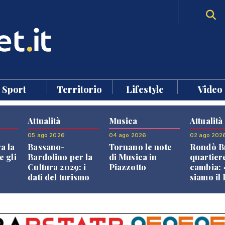
Sport
Territorio
Lifestyle
Video
Attualità
Musica
Attualità
05 ago 2026
04 ago 2026
02 ago 202
a la
Bassano-
Tornano le note
Rondò Br
e gli
Bardolino per la
di Musica in
quartier
Cultura 2029: i
Piazzotto
cambia:
dati del turismo
siamo il
aprono il
Bassano,
confronto veneto
vive ben