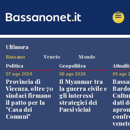
Ultimora
Bassano
Veneto
Mondo
Politica
Geopolitica
Attualit
07 ago 2026
06 ago 2026
05 ago 
Provincia di
Il Myanmar tra
Bassa
Vicenza, oltre 70
la guerra civile e
Bardo
sindaci firmano
gli interessi
Cultur
il patto per la
strategici dei
dati d
"Casa dei
Paesi vicini
apron
Comuni"
confr
venet