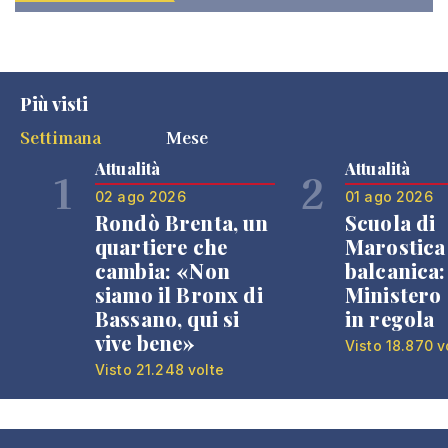
Più visti
Settimana
Mese
Attualità
Attualità
1
2
02 ago 2026
01 ago 2026
Rondò Brenta, un
Scuola di
quartiere che
Marostica 
cambia: «Non
balcanica: 
siamo il Bronx di
Ministero 
Bassano, qui si
in regola
vive bene»
Visto 18.870 v
Visto 21.248 volte