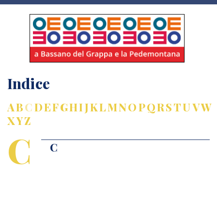
Indice
A
B
C
D
E
F
G
H
I
J
K
L
M
N
O
P
Q
R
S
T
U
V
W
X
Y
Z
C
C